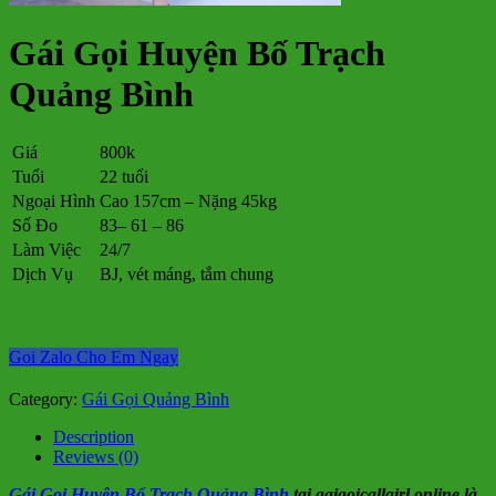
Gái Gọi Huyện Bố Trạch
Quảng Bình
Giá
800k
Tuổi
22 tuổi
Ngoại Hình
Cao 157cm – Nặng 45kg
Số Đo
83– 61 – 86
Làm Việc
24/7
Dịch Vụ
BJ, vét máng, tắm chung
Gọi Zalo Cho Em Ngay
Category:
Gái Gọi Quảng Bình
Description
Reviews (0)
Gái Gọi Huyện Bố Trạch Quảng Bình
tại gaigoicallgirl.online là