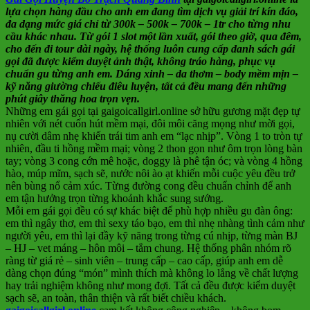
lựa chọn hàng đầu cho anh em đang tìm dịch vụ giải trí kín đáo,
đa dạng mức giá chỉ từ 300k – 500k – 700k – 1tr cho từng nhu
cầu khác nhau. Từ gói 1 slot một lần xuất, gói theo giờ, qua đêm,
cho đến đi tour dài ngày, hệ thống luôn cung cấp danh sách gái
gọi đã được kiểm duyệt ảnh thật, không tráo hàng, phục vụ
chuẩn gu từng anh em. Dáng xinh – da thơm – body mềm mịn –
kỹ năng giường chiếu điêu luyện, tất cả đều mang đến những
phút giây thăng hoa trọn vẹn.
Những em gái gọi tại gaigoicallgirl.online sở hữu gương mặt đẹp tự
nhiên với nét cuốn hút mềm mại, đôi môi căng mọng như mời gọi,
nụ cười dâm nhẹ khiến trái tim anh em “lạc nhịp”. Vòng 1 to tròn tự
nhiên, đầu ti hồng mềm mại; vòng 2 thon gọn như ôm trọn lòng bàn
tay; vòng 3 cong cớn mê hoặc, doggy là phê tận óc; và vòng 4 hồng
hào, múp mĩm, sạch sẽ, nước nôi ào ạt khiến mỗi cuộc yêu đều trở
nên bùng nổ cảm xúc. Từng đường cong đều chuẩn chỉnh để anh
em tận hưởng trọn từng khoảnh khắc sung sướng.
Mỗi em gái gọi đều có sự khác biệt để phù hợp nhiều gu đàn ông:
em thì ngây thơ, em thì sexy táo bạo, em thì nhẹ nhàng tình cảm như
người yêu, em thì lại đầy kỹ năng trong từng cú nhịp, từng màn BJ
– HJ – vet máng – hôn môi – tắm chung. Hệ thống phân nhóm rõ
ràng từ giá rẻ – sinh viên – trung cấp – cao cấp, giúp anh em dễ
dàng chọn đúng “món” mình thích mà không lo lắng về chất lượng
hay trải nghiệm không như mong đợi. Tất cả đều được kiểm duyệt
sạch sẽ, an toàn, thân thiện và rất biết chiều khách.