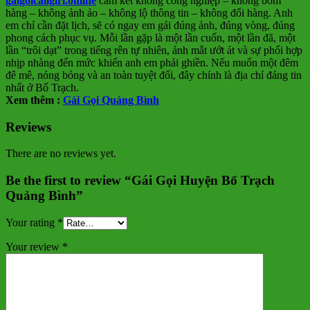
gaigoicallgirl.online
cam kết không công nghiệp – không bom
hàng – không ảnh ảo – không lộ thông tin – không đổi hàng. Anh
em chỉ cần đặt lịch, sẽ có ngay em gái đúng ảnh, đúng vòng, đúng
phong cách phục vụ. Mỗi lần gặp là một lần cuốn, một lần đã, một
lần “trôi dạt” trong tiếng rên tự nhiên, ánh mắt ướt át và sự phối hợp
nhịp nhàng đến mức khiến anh em phải ghiền. Nếu muốn một đêm
đê mê, nóng bỏng và an toàn tuyệt đối, đây chính là địa chỉ đáng tin
nhất ở Bố Trạch.
Xem thêm :
Gái Gọi Quảng Bình
Reviews
There are no reviews yet.
Be the first to review “Gái Gọi Huyện Bố Trạch
Quảng Bình”
Your rating
*
Your review
*