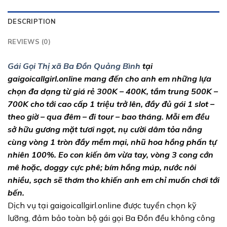
DESCRIPTION
REVIEWS (0)
Gái Gọi Thị xã Ba Đồn Quảng Bình
tại
gaigoicallgirl.online mang đến cho anh em những lựa
chọn đa dạng từ giá rẻ 300K – 400K, tầm trung 500K –
700K cho tới cao cấp 1 triệu trở lên, đầy đủ gói 1 slot –
theo giờ – qua đêm – đi tour – bao tháng. Mỗi em đều
sở hữu gương mặt tươi ngọt, nụ cười dâm tỏa nắng
cùng vòng 1 tròn đầy mềm mại, nhũ hoa hồng phấn tự
nhiên 100%. Eo con kiến ôm vừa tay, vòng 3 cong cớn
mê hoặc, doggy cực phê; bím hồng múp, nước nôi
nhiều, sạch sẽ thơm tho khiến anh em chỉ muốn chơi tới
bến.
Dịch vụ tại gaigoicallgirl.online được tuyển chọn kỹ
lưỡng, đảm bảo toàn bộ gái gọi Ba Đồn đều không công