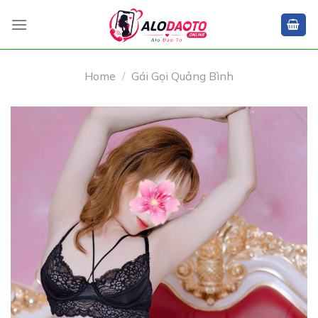
Skip
to
content
Home
/
Gái Gọi Quảng Bình