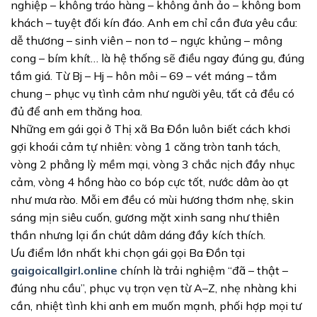
nghiệp – không tráo hàng – không ảnh ảo – không bom
khách – tuyệt đối kín đáo. Anh em chỉ cần đưa yêu cầu:
dễ thương – sinh viên – non tơ – ngực khủng – mông
cong – bím khít… là hệ thống sẽ điều ngay đúng gu, đúng
tầm giá. Từ Bj – Hj – hôn môi – 69 – vét máng – tắm
chung – phục vụ tình cảm như người yêu, tất cả đều có
đủ để anh em thăng hoa.
Những em gái gọi ở Thị xã Ba Đồn luôn biết cách khơi
gợi khoái cảm tự nhiên: vòng 1 căng tròn tanh tách,
vòng 2 phẳng lỳ mềm mại, vòng 3 chắc nịch đầy nhục
cảm, vòng 4 hồng hào co bóp cực tốt, nước dâm ào ạt
như mưa rào. Mỗi em đều có mùi hương thơm nhẹ, skin
sáng mịn siêu cuốn, gương mặt xinh sang như thiên
thần nhưng lại ẩn chút dâm dáng đầy kích thích.
Ưu điểm lớn nhất khi chọn gái gọi Ba Đồn tại
gaigoicallgirl.online
chính là trải nghiệm “đã – thật –
đúng nhu cầu”, phục vụ trọn vẹn từ A–Z, nhẹ nhàng khi
cần, nhiệt tình khi anh em muốn mạnh, phối hợp mọi tư