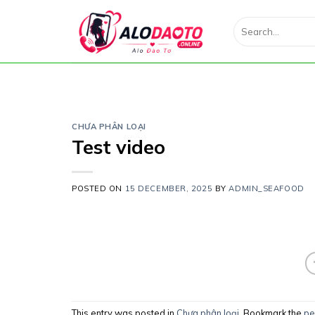
Skip
Search
to
for:
content
CHƯA PHÂN LOẠI
Test video
POSTED ON
15 DECEMBER, 2025
BY
ADMIN_SEAFOOD
This entry was posted in
Chưa phân loại
. Bookmark the
pe