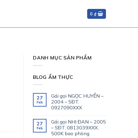
0
₫
DANH MỤC SẢN PHẨM
BLOG ẨM THỰC
Gái gọi NGỌC HUYỀN –
27
2004 – SĐT:
Feb
0927090XXX
Gái gọi NHI ĐAN – 2005
27
– SĐT: 0813039XXX,
Feb
500K bao phòng