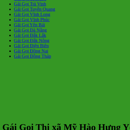
Gái Gọi Trà Vinh
Gái Gọi Tuyên Quang
Gái Gọi Vĩnh Long
Gái Gọi Vĩnh Phúc
Gái Gọi Yên Bái
Gái Gọi Đà Nẵng
Gái Gọi Đắk Lắk
Gái Gọi Đắk Nông
Gái Gọi Điện Biên
Gái Gọi Đồng Nai
Gái Gọi Đồng Tháp
Gái Gọi Thị xã Mỹ Hào Hưng Y