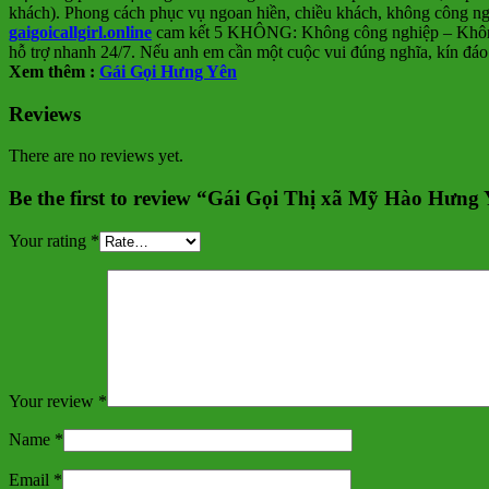
khách). Phong cách phục vụ ngoan hiền, chiều khách, không công ng
gaigoicallgirl.online
cam kết 5 KHÔNG: Không công nghiệp – Không t
hỗ trợ nhanh 24/7. Nếu anh em cần một cuộc vui đúng nghĩa, kín đáo 
Xem thêm :
Gái Gọi Hưng Yên
Reviews
There are no reviews yet.
Be the first to review “Gái Gọi Thị xã Mỹ Hào Hưng
Your rating
*
Your review
*
Name
*
Email
*