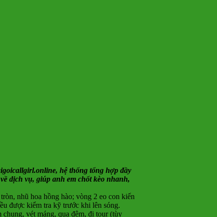
goicallgirl.online, hệ thống tổng hợp đầy
 về dịch vụ, giúp anh em chốt kèo nhanh,
o tròn, nhũ hoa hồng hào; vòng 2 eo con kiến
u được kiểm tra kỹ trước khi lên sóng.
m chung, vét máng, qua đêm, đi tour (tùy