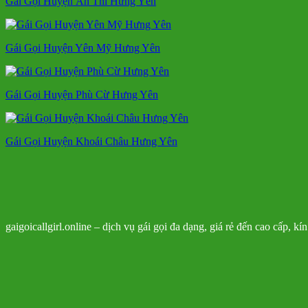
Gái Gọi Huyện Ân Thi Hưng Yên
Gái Gọi Huyện Yên Mỹ Hưng Yên
Gái Gọi Huyện Phù Cừ Hưng Yên
Gái Gọi Huyện Khoái Châu Hưng Yên
gaigoicallgirl.online – dịch vụ gái gọi đa dạng, giá rẻ đến cao cấp, k