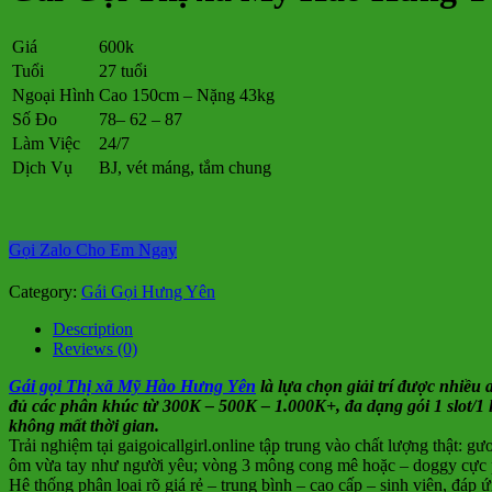
Giá
600k
Tuổi
27 tuổi
Ngoại Hình
Cao 150cm – Nặng 43kg
Số Đo
78– 62 – 87
Làm Việc
24/7
Dịch Vụ
BJ, vét máng, tắm chung
Gọi Zalo Cho Em Ngay
Category:
Gái Gọi Hưng Yên
Description
Reviews (0)
Gái gọi Thị xã Mỹ Hào Hưng Yên
là lựa chọn giải trí được nhiều 
đủ các phân khúc từ 300K – 500K – 1.000K+, đa dạng gói 1 slot/1 l
không mất thời gian.
Trải nghiệm tại gaigoicallgirl.online tập trung vào chất lượng thật:
ôm vừa tay như người yêu; vòng 3 mông cong mê hoặc – doggy cực phê;
Hệ thống phân loại rõ giá rẻ – trung bình – cao cấp – sinh viên, đáp