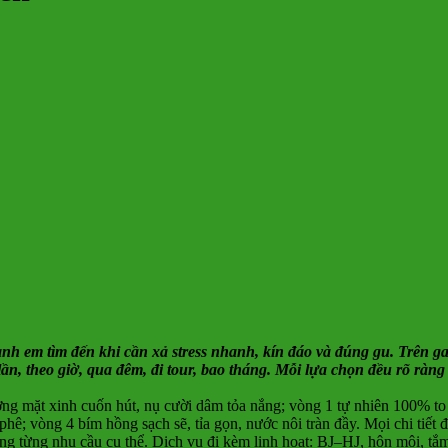
anh em tìm đến khi cần xả stress nhanh, kín đáo và đúng gu. Trên gai
ần, theo giờ, qua đêm, đi tour, bao tháng. Mỗi lựa chọn đều rõ ràng
 gương mặt xinh cuốn hút, nụ cười dâm tỏa nắng; vòng 1 tự nhiên 100% t
 vòng 4 bím hồng sạch sẽ, tỉa gọn, nước nôi tràn đầy. Mọi chi tiết đề
 ứng từng nhu cầu cụ thể. Dịch vụ đi kèm linh hoạt: BJ–HJ, hôn môi, tắ