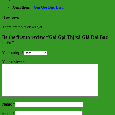
Xem thêm :
Gái Gọi Bạc Liêu
Reviews
There are no reviews yet.
Be the first to review “Gái Gọi Thị xã Giá Rai Bạc
Liêu”
Your rating
*
Your review
*
Name
*
Email
*