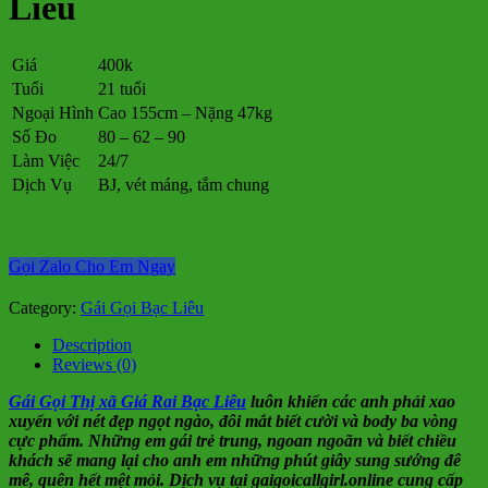
Liêu
Giá
400k
Tuổi
21 tuổi
Ngoại Hình
Cao 155cm – Nặng 47kg
Số Đo
80 – 62 – 90
Làm Việc
24/7
Dịch Vụ
BJ, vét máng, tắm chung
Gọi Zalo Cho Em Ngay
Category:
Gái Gọi Bạc Liêu
Description
Reviews (0)
Gái Gọi Thị xã Giá Rai Bạc Liêu
luôn khiến các anh phải xao
xuyến với nét đẹp ngọt ngào, đôi mắt biết cười và body ba vòng
cực phẩm. Những em gái trẻ trung, ngoan ngoãn và biết chiều
khách sẽ mang lại cho anh em những phút giây sung sướng đê
mê, quên hết mệt mỏi. Dịch vụ tại gaigoicallgirl.online cung cấp