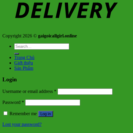
Copyright 2026 ©
gaigoicallgirl.online
Search
for:
Trang Chủ
Giới thiệu
Sản Phẩm
Login
Username or email address
*
Password
*
Remember me
Log in
Lost your password?