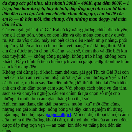
đa dạng các gói như: tàu nhanh 300K – 400K, qua đêm 800K – 1
triệu, bao tour du lịch, hay đi tỉnh, đáp ứng mọi nhu cầu từ bình
dân đến cao cấp. Anh em chỉ cần chọn đúng gu, còn lại để các
em lo — từ hôn môi, tắm chung, đến những màn doggy mê mẩn
đều có đủ.
Các em gái gọi Thị xã Giá Rai có kỹ năng giường chiếu điêu luyện,
vòng 1 căng tròn, vòng eo con kiến và cặp mông cong mẩy quyến
rũ. Khi đã vào cuộc, mấy em biết cách điều khiển nhịp nhàng, phối
hợp ăn ý khiến anh em chỉ muốn “vét máng” mãi không thôi. Mỗi
em đều được tuyển chọn kỹ càng, sạch sẽ, thơm tho và đặc biệt kín
đáo tuyệt đối — không công nghiệp, không tráo hàng, không bom
khách. Đây chính là tiêu chuẩn dịch vụ mà gaigoicallgirl.online luôn
cam kết mang đến.
Không chỉ dừng lại ở khoái cảm thể xác, gái gọi Thị xã Giá Rai còn
biết cách làm anh em cảm nhận được sự ân cần như người yêu. Từ
cái ôm nhẹ, nụ hôn say đắm đến những lời thủ thỉ bên tai đều khiến
anh em chìm đắm trong cảm xúc. Với phong cách phục vụ tận tâm,
sạch sẽ và chuyên nghiệp, các em chính là lựa chọn số một cho
những ai muốn tìm cảm giác thăng hoa thật sự.
Anh em nào đang cần giải tỏa stress, muốn “xả” một đêm cùng
những em gái xinh đẹp, nóng bỏng và đầy kinh nghiệm thì đừng
ngần ngại liên hệ ngay
gaigoicallgirl
. Mỗi cú điện thoại là một cánh
cửa mở ra thiên đường khoái cảm, nơi mọi nhu cầu của anh em đều
được đáp ứng trọn vẹn — an toàn, kín đáo và thăng hoa đến tận
cùng.