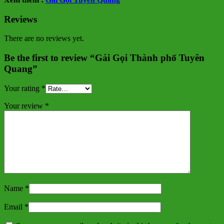
Reviews
There are no reviews yet.
Be the first to review “Gái Gọi Thành phố Tuyên
Quang”
Your rating
*
Your review
*
Name
*
Email
*