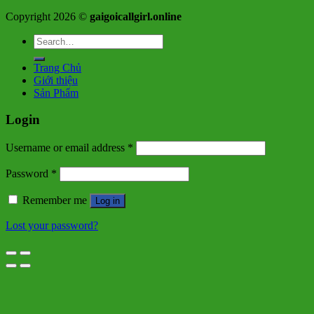
Copyright 2026 ©
gaigoicallgirl.online
Search
for:
Trang Chủ
Giới thiệu
Sản Phẩm
Login
Username or email address
*
Password
*
Remember me
Log in
Lost your password?