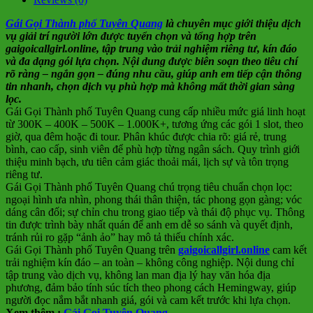
Gái Gọi Thành phố Tuyên Quang
là chuyên mục giới thiệu dịch
vụ giải trí người lớn được tuyển chọn và tổng hợp trên
gaigoicallgirl.online, tập trung vào trải nghiệm riêng tư, kín đáo
và đa dạng gói lựa chọn. Nội dung được biên soạn theo tiêu chí
rõ ràng – ngắn gọn – đúng nhu cầu, giúp anh em tiếp cận thông
tin nhanh, chọn dịch vụ phù hợp mà không mất thời gian sàng
lọc.
Gái Gọi Thành phố Tuyên Quang cung cấp nhiều mức giá linh hoạt
từ 300K – 400K – 500K – 1.000K+, tương ứng các gói 1 slot, theo
giờ, qua đêm hoặc đi tour. Phân khúc được chia rõ: giá rẻ, trung
bình, cao cấp, sinh viên để phù hợp từng ngân sách. Quy trình giới
thiệu minh bạch, ưu tiên cảm giác thoải mái, lịch sự và tôn trọng
riêng tư.
Gái Gọi Thành phố Tuyên Quang chú trọng tiêu chuẩn chọn lọc:
ngoại hình ưa nhìn, phong thái thân thiện, tác phong gọn gàng; vóc
dáng cân đối; sự chỉn chu trong giao tiếp và thái độ phục vụ. Thông
tin được trình bày nhất quán để anh em dễ so sánh và quyết định,
tránh rủi ro gặp “ảnh ảo” hay mô tả thiếu chính xác.
Gái Gọi Thành phố Tuyên Quang trên
gaigoicallgirl.online
cam kết
trải nghiệm kín đáo – an toàn – không công nghiệp. Nội dung chỉ
tập trung vào dịch vụ, không lan man địa lý hay văn hóa địa
phương, đảm bảo tính súc tích theo phong cách Hemingway, giúp
người đọc nắm bắt nhanh giá, gói và cam kết trước khi lựa chọn.
Xem thêm :
Gái Gọi Tuyên Quang