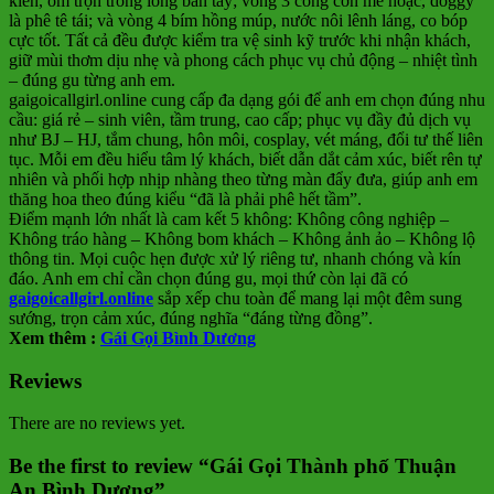
kiến, ôm trọn trong lòng bàn tay; vòng 3 cong cớn mê hoặc, doggy
là phê tê tái; và vòng 4 bím hồng múp, nước nôi lênh láng, co bóp
cực tốt. Tất cả đều được kiểm tra vệ sinh kỹ trước khi nhận khách,
giữ mùi thơm dịu nhẹ và phong cách phục vụ chủ động – nhiệt tình
– đúng gu từng anh em.
gaigoicallgirl.online cung cấp đa dạng gói để anh em chọn đúng nhu
cầu: giá rẻ – sinh viên, tầm trung, cao cấp; phục vụ đầy đủ dịch vụ
như BJ – HJ, tắm chung, hôn môi, cosplay, vét máng, đổi tư thế liên
tục. Mỗi em đều hiểu tâm lý khách, biết dẫn dắt cảm xúc, biết rên tự
nhiên và phối hợp nhịp nhàng theo từng màn đẩy đưa, giúp anh em
thăng hoa theo đúng kiểu “đã là phải phê hết tầm”.
Điểm mạnh lớn nhất là cam kết 5 không: Không công nghiệp –
Không tráo hàng – Không bom khách – Không ảnh ảo – Không lộ
thông tin. Mọi cuộc hẹn được xử lý riêng tư, nhanh chóng và kín
đáo. Anh em chỉ cần chọn đúng gu, mọi thứ còn lại đã có
gaigoicallgirl.online
sắp xếp chu toàn để mang lại một đêm sung
sướng, trọn cảm xúc, đúng nghĩa “đáng từng đồng”.
Xem thêm :
Gái Gọi Bình Dương
Reviews
There are no reviews yet.
Be the first to review “Gái Gọi Thành phố Thuận
An Bình Dương”