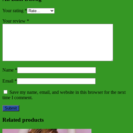
Your rating
*
Your review
*
Name
*
Email
*
Save my name, email, and website in this browser for the next
time I comment.
Related products