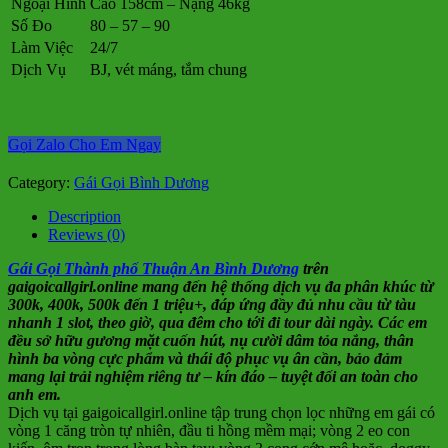
Ngoại Hình
Cao 158cm – Nặng 46kg
Số Đo
80 – 57 – 90
Làm Việc
24/7
Dịch Vụ
BJ, vét máng, tắm chung
Gọi Zalo Cho Em Ngay
Category:
Gái Gọi Bình Dương
Description
Reviews (0)
Gái Gọi Thành phố Thuận An Bình Dương
trên
gaigoicallgirl.online mang đến hệ thống dịch vụ đa phân khúc từ
300k, 400k, 500k đến 1 triệu+, đáp ứng đầy đủ nhu cầu từ tàu
nhanh 1 slot, theo giờ, qua đêm cho tới đi tour dài ngày. Các em
đều sở hữu gương mặt cuốn hút, nụ cười dâm tỏa nắng, thân
hình ba vòng cực phẩm và thái độ phục vụ ân cần, bảo đảm
mang lại trải nghiệm riêng tư – kín đáo – tuyệt đối an toàn cho
anh em.
Dịch vụ tại gaigoicallgirl.online tập trung chọn lọc những em gái có
vòng 1 căng tròn tự nhiên, đầu ti hồng mềm mại; vòng 2 eo con