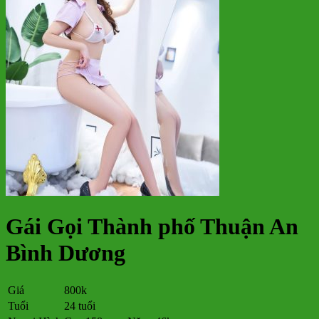
Gái Gọi Thành phố Thuận An
Bình Dương
Giá
800k
Tuổi
24 tuổi