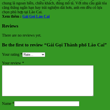
chung là ngoan hiền, chiều khách, đúng mô tả. Với nhu cầu giải tỏa
căng thẳng ngắn hạn hay trải nghiệm dài hơn, anh em đều có lựa
chọn phù hợp tại Lào Cai.
Xem thêm :
Gái Gọi Lào Cai
Reviews
There are no reviews yet.
Be the first to review “Gái Gọi Thành phố Lào Cai”
Your rating
*
Your review
*
Name
*