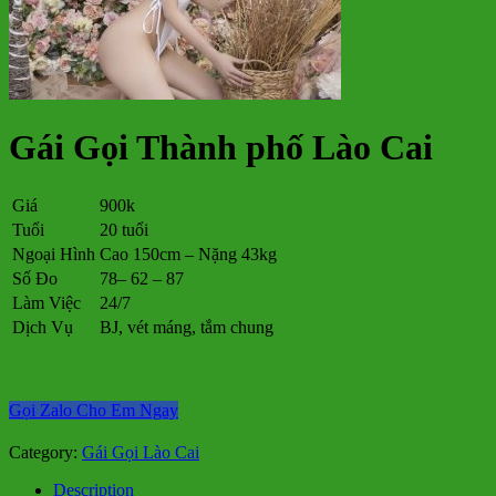
Gái Gọi Thành phố Lào Cai
Giá
900k
Tuổi
20 tuổi
Ngoại Hình
Cao 150cm – Nặng 43kg
Số Đo
78– 62 – 87
Làm Việc
24/7
Dịch Vụ
BJ, vét máng, tắm chung
Gọi Zalo Cho Em Ngay
Category:
Gái Gọi Lào Cai
Description