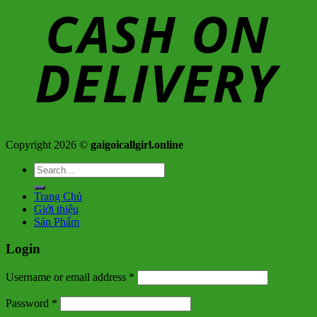
Copyright 2026 ©
gaigoicallgirl.online
Search
for:
Trang Chủ
Giới thiệu
Sản Phẩm
Login
Username or email address
*
Password
*