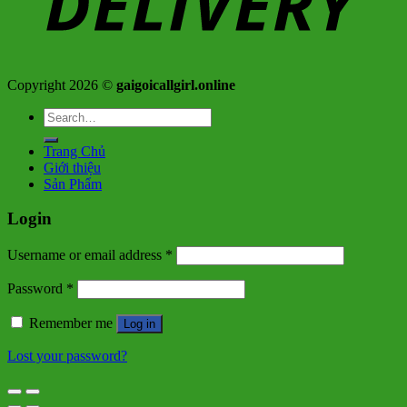
Copyright 2026 ©
gaigoicallgirl.online
Search
for:
Trang Chủ
Giới thiệu
Sản Phẩm
Login
Username or email address
*
Password
*
Remember me
Log in
Lost your password?