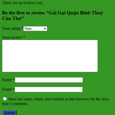
There are no reviews yet.
Be the first to review “Gái Gọi Quận Bình Thuỷ
Cần Thơ”
Your rating
*
Your review
*
Name
*
Email
*
Save my name, email, and website in this browser for the next
time I comment.