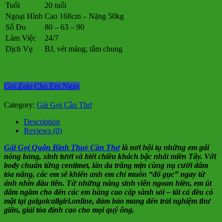
Tuổi
20 tuổi
Ngoại Hình
Cao 168cm – Nặng 50kg
Số Đo
80 – 63 – 90
Làm Việc
24/7
Dịch Vụ
BJ, vét máng, tắm chung
Gọi Zalo Cho Em Ngay
Category:
Gái Gọi Cần Thơ
Description
Reviews (0)
Gái Gọi Quận Bình Thuỷ Cần Thơ
là nơi hội tụ những em gái
nóng bỏng, xinh tươi và biết chiều khách bậc nhất miền Tây. Với
body chuẩn từng centimet, làn da trắng mịn cùng nụ cười dâm
tỏa nắng, các em sẽ khiến anh em chỉ muốn “đổ gục” ngay từ
ánh nhìn đầu tiên. Từ những nàng sinh viên ngoan hiền, em út
dâm ngầm cho đến các em hàng cao cấp sành sỏi – tất cả đều có
mặt tại gaigoicallgirl.online, đảm bảo mang đến trải nghiệm thư
giãn, giải tỏa đỉnh cao cho mọi quý ông.