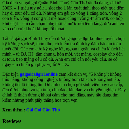
Giá dịch vụ gái gọi Quận Bình Thuỷ Cần Thơ rất đa dạng, chỉ từ
300K – 1 triệu tùy gói: 1 slot cho 1 lần xuất tinh, theo giờ, qua đêm
hay đi tour đều có đủ. Những em gái có vòng 1 căng tròn, vòng 2
con kiến, vòng 3 cong vút mê hoặc cùng “vòng 4” ẩm ướt, co bóp
khít chặt – chỉ cần chạm nhẹ thôi là nước nôi lênh láng, đưa anh em
vào cơn cực khoái không lối thoát.
Tất cả gái gọi Bình Thuỷ đều được gaigoicallgirl.online tuyển chọn
kỹ lưỡng: sạch sẽ, thơm tho, có kiểm tra định kỳ đảm bảo an toàn
tuyệt đối. Các em cực kỳ nghe lời, ngoan ngoãn và chiều khách hết
mình – từ BJ, HJ, tắm chung, hôn môi, vét máng, cosplay cho đến
đi tour, bao tháng đều có đủ. Anh em chỉ cần nói yêu cầu, sẽ có
ngay em chuẩn gu phục vụ từ A – Z.
Đặc biệt,
gaigoicallgirl.online
cam kết dịch vụ “5 không”: không
tráo hàng, không công nghiệp, không bom khách, không ảnh ảo,
không tiết lộ thông tin. Dù anh em chọn gói sinh viên hay cao cấp,
đều được phục vụ tận tình, chu đáo, kín đáo và chuyên nghiệp. Đây
chính là thiên đường khoái cảm cho mọi đấng mày râu đang tìm
kiếm những phút giây thăng hoa trọn vẹn.
Xem thêm :
Gái Gọi Cần Thơ
Reviews