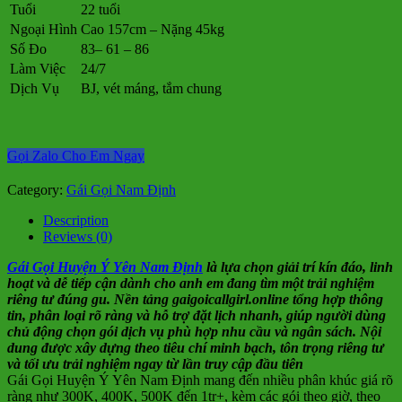
Tuổi
22 tuổi
Ngoại Hình
Cao 157cm – Nặng 45kg
Số Đo
83– 61 – 86
Làm Việc
24/7
Dịch Vụ
BJ, vét máng, tắm chung
Gọi Zalo Cho Em Ngay
Category:
Gái Gọi Nam Định
Description
Reviews (0)
Gái Gọi Huyện Ý Yên Nam Định
là lựa chọn giải trí kín đáo, linh
hoạt và dễ tiếp cận dành cho anh em đang tìm một trải nghiệm
riêng tư đúng gu. Nền tảng gaigoicallgirl.online tổng hợp thông
tin, phân loại rõ ràng và hỗ trợ đặt lịch nhanh, giúp người dùng
chủ động chọn gói dịch vụ phù hợp nhu cầu và ngân sách. Nội
dung được xây dựng theo tiêu chí minh bạch, tôn trọng riêng tư
và tối ưu trải nghiệm ngay từ lần truy cập đầu tiên
Gái Gọi Huyện Ý Yên Nam Định mang đến nhiều phân khúc giá rõ
ràng như 300K, 400K, 500K đến 1tr+, kèm các gói theo giờ, theo