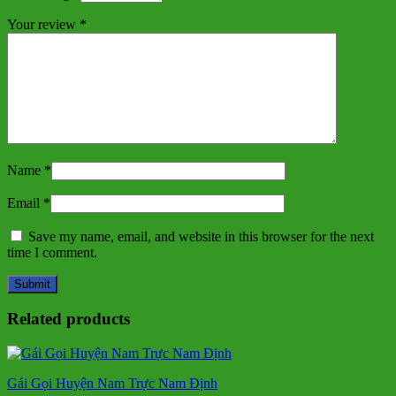
Your review
*
Name
*
Email
*
Save my name, email, and website in this browser for the next
time I comment.
Related products
Gái Gọi Huyện Nam Trực Nam Định