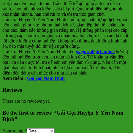
slot, qua đêm hoặc đi tour. Cách thiết kế gói giúp anh em dễ so
sánh, chọn nhanh và kiểm soát chi phí. Quy trình liên hệ gọn nhẹ,
xác nhận nhanh, hạn chế rủi ro và tối ưu thời gian chờ.
Gái Gọi Huyện Ý Yên Nam Định chú trọng chất lượng dịch vụ và
tiêu chuẩn phục vụ: phong thái lịch sự, giao tiếp tinh tế, chăm sóc
chu đáo, đảm bảo không gian riêng tư. Hệ thống phân loại cao cấp
– trung cấp – sinh viên giúp cá nhân hóa lựa chọn. Các cam kết cốt
lõi gồm: không công nghiệp, không tráo thông tin, không hình ảnh
ảo, bảo mật tuyệt đối dữ liệu người dùng.
Gái Gọi Huyện Ý Yên Nam Định trên
gaigoicallgirl.online
hướng
đến trải nghiệm trọn vẹn, an toàn và kín đáo. Từ khâu tư vấn đến
đặt lịch đều được tối ưu để anh em yên tâm sử dụng. Nếu cần một
giải pháp giải trí linh hoạt, nhiều lựa chọn và hỗ trợ nhanh, đây là
điểm đến đáng cân nhắc cho nhu cầu cá nhân.
Xem thêm :
Gái Gọi Nam Định
Reviews
There are no reviews yet.
Be the first to review “Gái Gọi Huyện Ý Yên Nam
Định”
Your rating
*