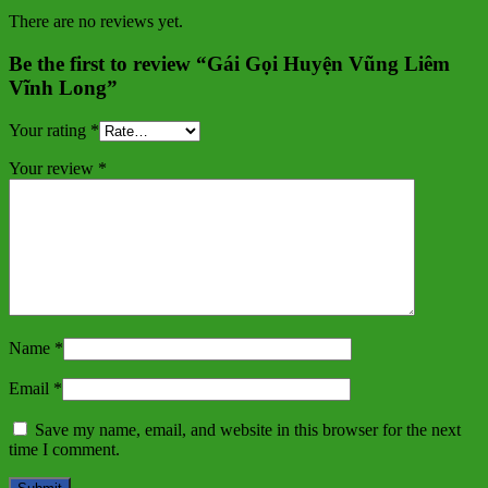
There are no reviews yet.
Be the first to review “Gái Gọi Huyện Vũng Liêm
Vĩnh Long”
Your rating
*
Your review
*
Name
*
Email
*
Save my name, email, and website in this browser for the next
time I comment.