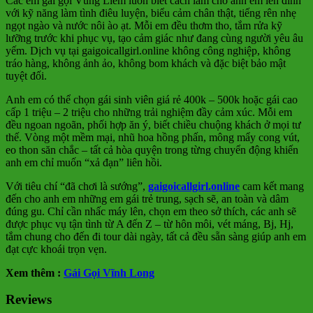
Các em gái gọi Vũng Liêm luôn biết cách làm cho anh em lên đỉnh
với kỹ năng làm tình điêu luyện, biểu cảm chân thật, tiếng rên nhẹ
ngọt ngào và nước nôi ào ạt. Mỗi em đều thơm tho, tắm rửa kỹ
lưỡng trước khi phục vụ, tạo cảm giác như đang cùng người yêu âu
yếm. Dịch vụ tại gaigoicallgirl.online không công nghiệp, không
tráo hàng, không ảnh ảo, không bom khách và đặc biệt bảo mật
tuyệt đối.
Anh em có thể chọn gái sinh viên giá rẻ 400k – 500k hoặc gái cao
cấp 1 triệu – 2 triệu cho những trải nghiệm đầy cảm xúc. Mỗi em
đều ngoan ngoãn, phối hợp ăn ý, biết chiều chuộng khách ở mọi tư
thế. Vòng một mềm mại, nhũ hoa hồng phấn, mông mẩy cong vút,
eo thon săn chắc – tất cả hòa quyện trong từng chuyển động khiến
anh em chỉ muốn “xả đạn” liên hồi.
Với tiêu chí “đã chơi là sướng”,
gaigoicallgirl.online
cam kết mang
đến cho anh em những em gái trẻ trung, sạch sẽ, an toàn và dâm
đúng gu. Chỉ cần nhấc máy lên, chọn em theo sở thích, các anh sẽ
được phục vụ tận tình từ A đến Z – từ hôn môi, vét máng, Bj, Hj,
tắm chung cho đến đi tour dài ngày, tất cả đều sẵn sàng giúp anh em
đạt cực khoái trọn vẹn.
Xem thêm :
Gái Gọi Vĩnh Long
Reviews