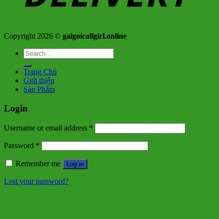
Copyright 2026 ©
gaigoicallgirl.online
Search
for:
Trang Chủ
Giới thiệu
Sản Phẩm
Login
Username or email address
*
Password
*
Remember me
Log in
Lost your password?