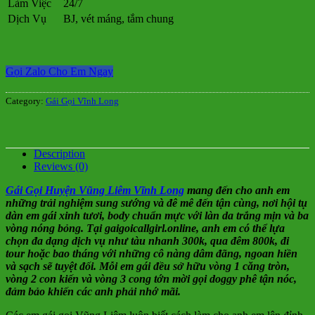
Làm Việc
24/7
Dịch Vụ
BJ, vét máng, tắm chung
Gọi Zalo Cho Em Ngay
Category:
Gái Gọi Vĩnh Long
Description
Reviews (0)
Gái Gọi Huyện Vũng Liêm Vĩnh Long
mang đến cho anh em
những trải nghiệm sung sướng và đê mê đến tận cùng, nơi hội tụ
dàn em gái xinh tươi, body chuẩn mực với làn da trắng mịn và ba
vòng nóng bỏng. Tại gaigoicallgirl.online, anh em có thể lựa
chọn đa dạng dịch vụ như tàu nhanh 300k, qua đêm 800k, đi
tour hoặc bao tháng với những cô nàng dâm đãng, ngoan hiền
và sạch sẽ tuyệt đối. Mỗi em gái đều sở hữu vòng 1 căng tròn,
vòng 2 con kiến và vòng 3 cong tớn mời gọi doggy phê tận nóc,
đảm bảo khiến các anh phải nhớ mãi.