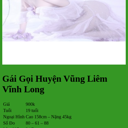
Gái Gọi Huyện Vũng Liêm
Vĩnh Long
Giá
900k
Tuổi
19 tuổi
Ngoại Hình
Cao 158cm – Nặng 45kg
Số Đo
80 – 61 – 88