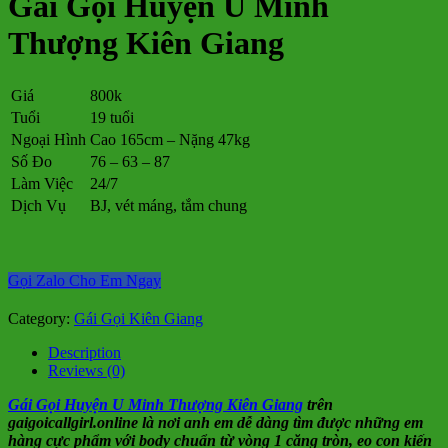
Gái Gọi Huyện U Minh
Thượng Kiên Giang
Giá
800k
Tuổi
19 tuổi
Ngoại Hình
Cao 165cm – Nặng 47kg
Số Đo
76 – 63 – 87
Làm Việc
24/7
Dịch Vụ
BJ, vét máng, tắm chung
Gọi Zalo Cho Em Ngay
Category:
Gái Gọi Kiên Giang
Description
Reviews (0)
Gái Gọi Huyện U Minh Thượng Kiên Giang
trên
gaigoicallgirl.online là nơi anh em dễ dàng tìm được những em
hàng cực phẩm với body chuẩn từ vòng 1 căng tròn, eo con kiến