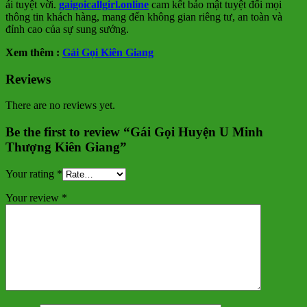
ái tuyệt vời.
gaigoicallgirl.online
cam kết bảo mật tuyệt đối mọi
thông tin khách hàng, mang đến không gian riêng tư, an toàn và
đỉnh cao của sự sung sướng.
Xem thêm :
Gái Gọi Kiên Giang
Reviews
There are no reviews yet.
Be the first to review “Gái Gọi Huyện U Minh
Thượng Kiên Giang”
Your rating
*
Your review
*