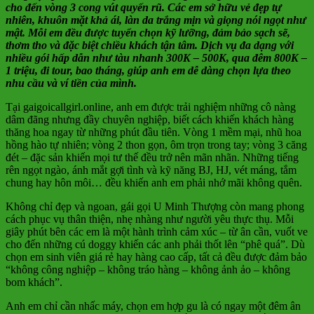
cho đến vòng 3 cong vút quyến rũ. Các em sở hữu vẻ đẹp tự
nhiên, khuôn mặt khả ái, làn da trắng mịn và giọng nói ngọt như
mật. Mỗi em đều được tuyển chọn kỹ lưỡng, đảm bảo sạch sẽ,
thơm tho và đặc biệt chiều khách tận tâm. Dịch vụ đa dạng với
nhiều gói hấp dẫn như tàu nhanh 300K – 500K, qua đêm 800K –
1 triệu, đi tour, bao tháng, giúp anh em dễ dàng chọn lựa theo
nhu cầu và ví tiền của mình.
Tại gaigoicallgirl.online, anh em được trải nghiệm những cô nàng
dâm đãng nhưng đầy chuyên nghiệp, biết cách khiến khách hàng
thăng hoa ngay từ những phút đầu tiên. Vòng 1 mềm mại, nhũ hoa
hồng hào tự nhiên; vòng 2 thon gọn, ôm trọn trong tay; vòng 3 căng
đét – đặc sản khiến mọi tư thế đều trở nên mãn nhãn. Những tiếng
rên ngọt ngào, ánh mắt gợi tình và kỹ năng BJ, HJ, vét máng, tắm
chung hay hôn môi… đều khiến anh em phải nhớ mãi không quên.
Không chỉ đẹp và ngoan, gái gọi U Minh Thượng còn mang phong
cách phục vụ thân thiện, nhẹ nhàng như người yêu thực thụ. Mỗi
giây phút bên các em là một hành trình cảm xúc – từ ân cần, vuốt ve
cho đến những cú doggy khiến các anh phải thốt lên “phê quá”. Dù
chọn em sinh viên giá rẻ hay hàng cao cấp, tất cả đều được đảm bảo
“không công nghiệp – không tráo hàng – không ảnh ảo – không
bom khách”.
Anh em chỉ cần nhấc máy, chọn em hợp gu là có ngay một đêm ân