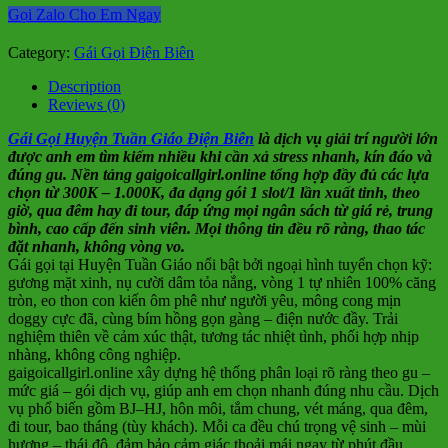
Gọi Zalo Cho Em Ngay
Category:
Gái Gọi Điện Biên
Description
Reviews (0)
Gái Gọi Huyện Tuần Giáo Điện Biên
là dịch vụ giải trí người lớn
được anh em tìm kiếm nhiều khi cần xả stress nhanh, kín đáo và
đúng gu. Nền tảng gaigoicallgirl.online tổng hợp đầy đủ các lựa
chọn từ 300K – 1.000K, đa dạng gói 1 slot/1 lần xuất tinh, theo
giờ, qua đêm hay đi tour, đáp ứng mọi ngân sách từ giá rẻ, trung
bình, cao cấp đến sinh viên. Mọi thông tin đều rõ ràng, thao tác
đặt nhanh, không vòng vo.
Gái gọi tại Huyện Tuần Giáo nổi bật bởi ngoại hình tuyển chọn kỹ:
gương mặt xinh, nụ cười dâm tỏa nắng, vòng 1 tự nhiên 100% căng
tròn, eo thon con kiến ôm phê như người yêu, mông cong mịn
doggy cực đã, cùng bím hồng gọn gàng – điện nước đầy. Trải
nghiệm thiên về cảm xúc thật, tương tác nhiệt tình, phối hợp nhịp
nhàng, không công nghiệp.
gaigoicallgirl.online xây dựng hệ thống phân loại rõ ràng theo gu –
mức giá – gói dịch vụ, giúp anh em chọn nhanh đúng nhu cầu. Dịch
vụ phổ biến gồm BJ–HJ, hôn môi, tắm chung, vét máng, qua đêm,
đi tour, bao tháng (tùy khách). Mỗi ca đều chú trọng vệ sinh – mùi
hương – thái độ, đảm bảo cảm giác thoải mái ngay từ phút đầu.