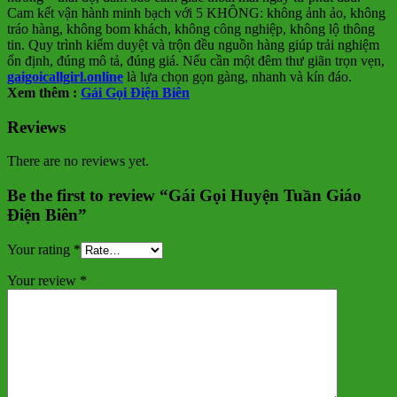
Cam kết vận hành minh bạch với 5 KHÔNG: không ảnh ảo, không
tráo hàng, không bom khách, không công nghiệp, không lộ thông
tin. Quy trình kiểm duyệt và trộn đều nguồn hàng giúp trải nghiệm
ổn định, đúng mô tả, đúng giá. Nếu cần một đêm thư giãn trọn vẹn,
gaigoicallgirl.online
là lựa chọn gọn gàng, nhanh và kín đáo.
Xem thêm :
Gái Gọi Điện Biên
Reviews
There are no reviews yet.
Be the first to review “Gái Gọi Huyện Tuần Giáo
Điện Biên”
Your rating
*
Your review
*