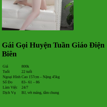
Gái Gọi Huyện Tuần Giáo Điện
Biên
Giá
800k
Tuổi
22 tuổi
Ngoại Hình
Cao 157cm – Nặng 45kg
Số Đo
83– 61 – 86
Làm Việc
24/7
Dịch Vụ
BJ, vét máng, tắm chung