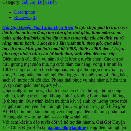
Category:
Gái Gọi Điện Biên
Description
Reviews (0)
Gái Gọi Huyện Tủa Chùa Điện Biên
là lựa chọn giải trí trọn vẹn
dành cho anh em đang tìm cảm giác thư giãn, thỏa mãn và an
toàn. gaigoicallgirl.online tập trung cung cấp các gói dịch vụ rõ
ràng, minh bạch: 1 slot cho 1 lần xuất tinh, theo giờ, qua đêm
hay đi tour. Mức giá linh hoạt từ 300K, 400K, 500K đến 1 triệu,
phù hợp nhiều nhu cầu từ bình dân, sinh viên đến cao cấp.
Điểm mạnh của dịch vụ nằm ở chất lượng tuyển chọn. Các em sở
hữu gương mặt cuốn hút, nụ cười dâm tỏa nắng; vòng 1 tự nhiên
100% căng tròn, nhũ hoa hồng hào; vòng 2 thon gọn ôm vừa tay;
vòng 3 cong mẩy cho trải nghiệm doggy cực phê; vòng 4 hồng hào,
sạch sẽ, nước nôi dồi dào. Phong thái phục vụ nhẹ nhàng, hiểu tâm
lý, tạo cảm giác như người yêu.
gaigoicallgirl.online vận hành theo tiêu chí 5 không: không công
nghiệp, không tráo hàng, không ảnh ảo, không bom khách, không
lộ thông tin. Quy trình kiểm tra định kỳ, vệ sinh kỹ lưỡng trước mỗi
ca giúp anh em yên tâm trải nghiệm. Các gói dịch vụ phổ biến gồm:
BJ–HJ, hôn môi, tắm chung, vét máng, qua đêm, đi tour; phân loại
rõ ràng giá rẻ – trung bình – cao cấp – sinh viên.
Với cam kết kín đáo tuyệt đối và hỗ trợ đặt nhanh, Gái Gọi Huyện
Tủa Chùa Điện Biên tại
gaigoicallgirl.online
mang đến trải nghiệm