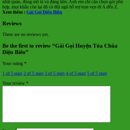
nhất quán, đúng mô tả và đáng tiền. Anh em chỉ cần chọn gói phù
hợp, mọi khâu còn lại đã có đội ngũ hỗ trợ trọn vẹn từ A đến Z.
Xem thêm :
Gái Gọi Điện Biên
Reviews
There are no reviews yet.
Be the first to review “Gái Gọi Huyện Tủa Chùa
Điện Biên”
Your rating
*
1 of 5 stars
2 of 5 stars
3 of 5 stars
4 of 5 stars
5 of 5 stars
Your review
*