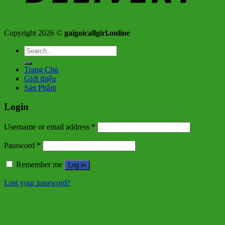
Copyright 2026 ©
gaigoicallgirl.online
Search
for:
Trang Chủ
Giới thiệu
Sản Phẩm
Login
Username or email address
*
Password
*
Remember me
Log in
Lost your password?