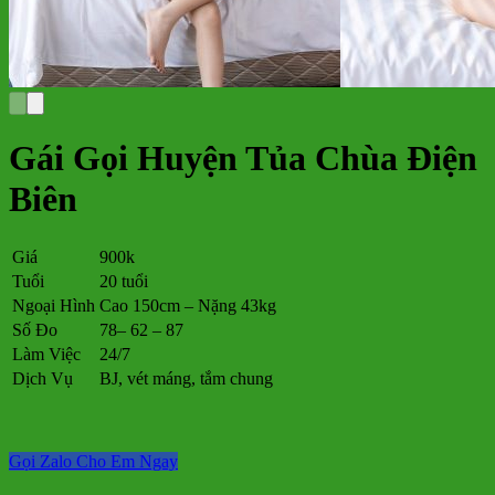
Gái Gọi Huyện Tủa Chùa Điện
Biên
Giá
900k
Tuổi
20 tuổi
Ngoại Hình
Cao 150cm – Nặng 43kg
Số Đo
78– 62 – 87
Làm Việc
24/7
Dịch Vụ
BJ, vét máng, tắm chung
Gọi Zalo Cho Em Ngay