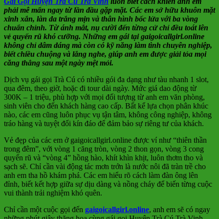
Gái Gọi Huyện Trà Cú Trà Vinh
luôn biết cách khiến anh em
phải mê mẩn ngay từ lần đầu gặp mặt. Các em sở hữu khuôn mặt
xinh xắn, làn da trắng mịn và thân hình bốc lửa với ba vòng
chuẩn chỉnh. Từ ánh mắt, nụ cười đến từng cử chỉ đều toát lên
vẻ quyến rũ khó cưỡng. Những em gái tại gaigoicallgirl.online
không chỉ dâm dáng mà còn có kỹ năng làm tình chuyên nghiệp,
biết chiều chuộng và lắng nghe, giúp anh em được giải tỏa mọi
căng thẳng sau một ngày mệt mỏi.
Dịch vụ gái gọi Trà Cú có nhiều gói đa dạng như tàu nhanh 1 slot,
qua đêm, theo giờ, hoặc đi tour dài ngày. Mức giá dao động từ
300K – 1 triệu, phù hợp với mọi đối tượng từ anh em văn phòng,
sinh viên cho đến khách hàng cao cấp. Bất kể lựa chọn phân khúc
nào, các em cũng luôn phục vụ tận tâm, không công nghiệp, không
tráo hàng và tuyệt đối kín đáo để đảm bảo sự riêng tư của khách.
Vẻ đẹp của các em ở gaigoicallgirl.online được ví như “thiên thần
trong đêm”, với vòng 1 căng tròn, vòng 2 thon gọn, vòng 3 cong
quyến rũ và “vòng 4” hồng hào, khít khìn khịt, luôn thơm tho và
sạch sẽ. Chỉ cần vài động tác mơn trớn là nước nôi đã tràn trề cho
anh em tha hồ khám phá. Các em hiểu rõ cách làm đàn ông lên
đỉnh, biết kết hợp giữa sự dịu dàng và nồng cháy để biến từng cuộc
vui thành trải nghiệm khó quên.
Chỉ cần một cuộc gọi đến
gaigoicallgirl.online
, anh em sẽ có ngay
những phút giây thăng hoa cùng gái gọi Huyện Trà Cú Trà Vinh.