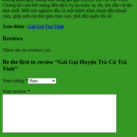
Chúng tôi cam kết mang đến dịch vụ an toàn, uy tín, kín đáo và tận
tình nhất. Mỗi trải nghiệm đều là một hành trình chạm đến khoái
cảm, giúp anh em thư giãn trọn vẹn, phê đến quên lối về.
Xem thêm :
Gái Gọi Trà Vinh
Reviews
There are no reviews yet.
Be the first to review “Gái Gọi Huyện Trà Cú Trà
Vinh”
Your rating
*
Your review
*