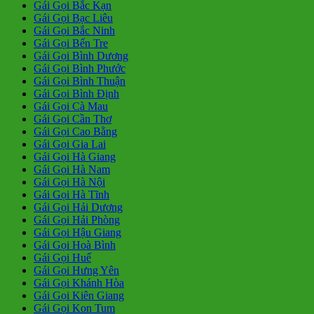
Gái Gọi Bắc Kạn
Gái Gọi Bạc Liêu
Gái Gọi Bắc Ninh
Gái Gọi Bến Tre
Gái Gọi Bình Dương
Gái Gọi Bình Phước
Gái Gọi Bình Thuận
Gái Gọi Bình Định
Gái Gọi Cà Mau
Gái Gọi Cần Thơ
Gái Gọi Cao Bằng
Gái Gọi Gia Lai
Gái Gọi Hà Giang
Gái Gọi Hà Nam
Gái Gọi Hà Nội
Gái Gọi Hà Tĩnh
Gái Gọi Hải Dương
Gái Gọi Hải Phòng
Gái Gọi Hậu Giang
Gái Gọi Hoà Bình
Gái Gọi Huế
Gái Gọi Hưng Yên
Gái Gọi Khánh Hòa
Gái Gọi Kiên Giang
Gái Gọi Kon Tum