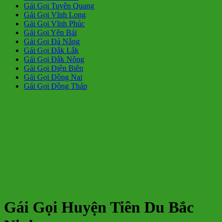
Gái Gọi Tuyên Quang
Gái Gọi Vĩnh Long
Gái Gọi Vĩnh Phúc
Gái Gọi Yên Bái
Gái Gọi Đà Nẵng
Gái Gọi Đắk Lắk
Gái Gọi Đắk Nông
Gái Gọi Điện Biên
Gái Gọi Đồng Nai
Gái Gọi Đồng Tháp
Gái Gọi Huyện Tiên Du Bắc