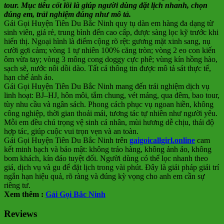
tour. Mục tiêu cốt lõi là giúp người dùng đặt lịch nhanh, chọn
đúng em, trải nghiệm đúng như mô tả.
Gái Gọi Huyện Tiên Du Bắc Ninh quy tụ dàn em hàng đa dạng từ
sinh viên, giá rẻ, trung bình đến cao cấp, được sàng lọc kỹ trước khi
hiển thị. Ngoại hình là điểm cộng rõ rệt: gương mặt xinh sang, nụ
cười gợi cảm; vòng 1 tự nhiên 100% căng tròn; vòng 2 eo con kiến
ôm vừa tay; vòng 3 mông cong doggy cực phê; vùng kín hồng hào,
sạch sẽ, nước nôi dồi dào. Tất cả thông tin được mô tả sát thực tế,
hạn chế ảnh ảo.
Gái Gọi Huyện Tiên Du Bắc Ninh mang đến trải nghiệm dịch vụ
linh hoạt: BJ–HJ, hôn môi, tắm chung, vét máng, qua đêm, bao tour,
tùy nhu cầu và ngân sách. Phong cách phục vụ ngoan hiền, không
công nghiệp, thời gian thoải mái, tương tác tự nhiên như người yêu.
Mỗi em đều chú trọng vệ sinh cá nhân, mùi hương dễ chịu, thái độ
hợp tác, giúp cuộc vui trọn vẹn và an toàn.
Gái Gọi Huyện Tiên Du Bắc Ninh trên
gaigoicallgirl.online
cam
kết minh bạch và bảo mật: không tráo hàng, không ảnh ảo, không
bom khách, kín đáo tuyệt đối. Người dùng có thể lọc nhanh theo
giá, dịch vụ và gu để đặt lịch trong vài phút. Đây là giải pháp giải trí
ngắn hạn hiệu quả, rõ ràng và đúng kỳ vọng cho anh em cần sự
riêng tư.
Xem thêm :
Gái Gọi Bắc Ninh
Reviews