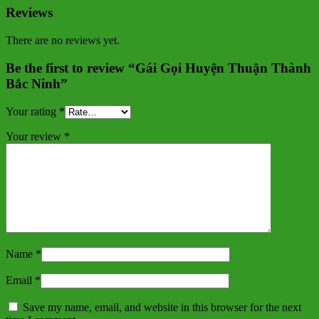
Reviews
There are no reviews yet.
Be the first to review “Gái Gọi Huyện Thuận Thành
Bắc Ninh”
Your rating
*
Your review
*
Name
*
Email
*
Save my name, email, and website in this browser for the next