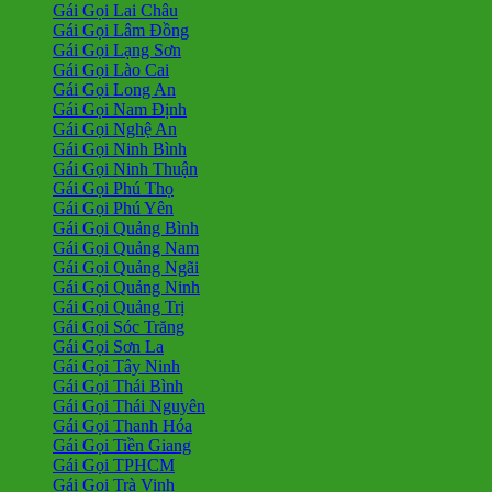
Gái Gọi Lai Châu
Gái Gọi Lâm Đồng
Gái Gọi Lạng Sơn
Gái Gọi Lào Cai
Gái Gọi Long An
Gái Gọi Nam Định
Gái Gọi Nghệ An
Gái Gọi Ninh Bình
Gái Gọi Ninh Thuận
Gái Gọi Phú Thọ
Gái Gọi Phú Yên
Gái Gọi Quảng Bình
Gái Gọi Quảng Nam
Gái Gọi Quảng Ngãi
Gái Gọi Quảng Ninh
Gái Gọi Quảng Trị
Gái Gọi Sóc Trăng
Gái Gọi Sơn La
Gái Gọi Tây Ninh
Gái Gọi Thái Bình
Gái Gọi Thái Nguyên
Gái Gọi Thanh Hóa
Gái Gọi Tiền Giang
Gái Gọi TPHCM
Gái Gọi Trà Vinh