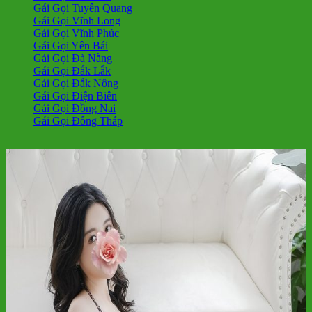
Gái Gọi Tuyên Quang
Gái Gọi Vĩnh Long
Gái Gọi Vĩnh Phúc
Gái Gọi Yên Bái
Gái Gọi Đà Nẵng
Gái Gọi Đắk Lắk
Gái Gọi Đắk Nông
Gái Gọi Điện Biên
Gái Gọi Đồng Nai
Gái Gọi Đồng Tháp