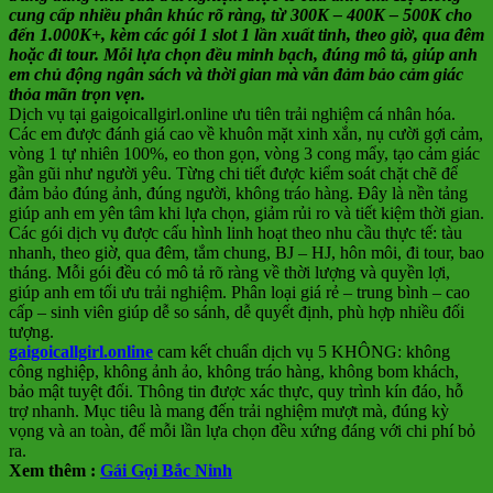
cung cấp nhiều phân khúc rõ ràng, từ 300K – 400K – 500K cho
đến 1.000K+, kèm các gói 1 slot 1 lần xuất tinh, theo giờ, qua đêm
hoặc đi tour. Mỗi lựa chọn đều minh bạch, đúng mô tả, giúp anh
em chủ động ngân sách và thời gian mà vẫn đảm bảo cảm giác
thỏa mãn trọn vẹn.
Dịch vụ tại gaigoicallgirl.online ưu tiên trải nghiệm cá nhân hóa.
Các em được đánh giá cao về khuôn mặt xinh xắn, nụ cười gợi cảm,
vòng 1 tự nhiên 100%, eo thon gọn, vòng 3 cong mẩy, tạo cảm giác
gần gũi như người yêu. Từng chi tiết được kiểm soát chặt chẽ để
đảm bảo đúng ảnh, đúng người, không tráo hàng. Đây là nền tảng
giúp anh em yên tâm khi lựa chọn, giảm rủi ro và tiết kiệm thời gian.
Các gói dịch vụ được cấu hình linh hoạt theo nhu cầu thực tế: tàu
nhanh, theo giờ, qua đêm, tắm chung, BJ – HJ, hôn môi, đi tour, bao
tháng. Mỗi gói đều có mô tả rõ ràng về thời lượng và quyền lợi,
giúp anh em tối ưu trải nghiệm. Phân loại giá rẻ – trung bình – cao
cấp – sinh viên giúp dễ so sánh, dễ quyết định, phù hợp nhiều đối
tượng.
gaigoicallgirl.online
cam kết chuẩn dịch vụ 5 KHÔNG: không
công nghiệp, không ảnh ảo, không tráo hàng, không bom khách,
bảo mật tuyệt đối. Thông tin được xác thực, quy trình kín đáo, hỗ
trợ nhanh. Mục tiêu là mang đến trải nghiệm mượt mà, đúng kỳ
vọng và an toàn, để mỗi lần lựa chọn đều xứng đáng với chi phí bỏ
ra.
Xem thêm :
Gái Gọi Bắc Ninh