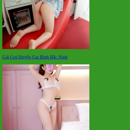
Gái Gọi Huyện Gia Bình Bắc Ninh