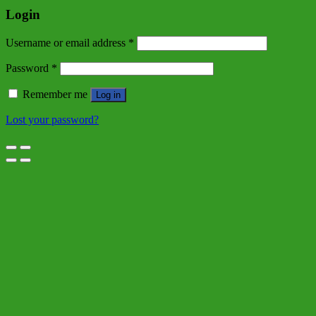
Login
Username or email address
*
Password
*
Remember me
Log in
Lost your password?