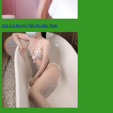
Gái Gọi Huyện Tiên Du Bắc Ninh