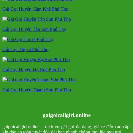
Gái Gọi Huyện Cẩm Khê Phú Thọ
Gái Gọi Huyện Tân Sơn Phú Thọ
Gái Gọi Thị xã Phú Thọ
Gái Gọi Huyện Hạ Hoà Phú Thọ
Gái Gọi Huyện Thanh Sơn Phú Thọ
gaigoicallgirl.online
gaigoicallgirl.online – dịch vụ gái gọi đa dạng, giá rẻ đến cao cấp,
kín đáo an toàn tuyệt đối, đặt hẹn nhanh chóng mọi lúc mọi nơi.