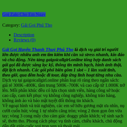
Gọi Zalo Cho Em Ngay
Category:
Gái Gọi Phú Thọ
Description
Reviews (0)
Gái Gọi Huyện Thanh Thuỷ Phú Thọ
là dịch vụ giải trí người
lớn được nhiều anh em tìm kiếm khi cần xả stress nhanh, kín đáo
và chủ động. Nền tảng gaigoicallgirl.online tổng hợp danh sách
gái gọi đã được sàng lọc kỹ, thông tin minh bạch, hình ảnh thật,
đặt lịch nhanh. Các gói phổ biến gồm 1 slot – 1 lần xuất tinh,
theo giờ, qua đêm hoặc đi tour, đáp ứng linh hoạt từng nhu cầu.
Dịch vụ tại gaigoicallgirl.online phân loại rõ ràng theo ngân sách:
giá rẻ 300K–400K, tầm trung 500K–700K và cao cấp từ 1.000K trở
lên. Mỗi phân khúc đều có lựa chọn sinh viên, hàng công sở hoặc
cao cấp, cam kết phục vụ không công nghiệp, không tráo hàng,
không ảnh ảo và bảo mật tuyệt đối thông tin khách.
Về ngoại hình và trải nghiệm, các em sở hữu gương mặt ưa nhìn, nụ
cười cuốn hút; vòng 1 tự nhiên căng tròn; vòng 2 thon gọn ôm vừa
tay; vòng 3 cong mẩy cho cảm giác doggy phấn khích; vệ sinh sạch
sẽ, thơm tho. Phong cách phục vụ tình cảm, chiều khách, chủ động
dẫn dắt giúp cuộc vui trọn vẹn và thoải mái.