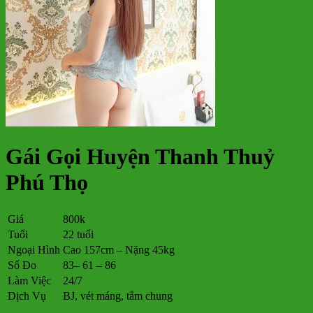
Gái Gọi Huyện Thanh Thuỷ
Phú Thọ
Giá
800k
Tuổi
22 tuổi
Ngoại Hình
Cao 157cm – Nặng 45kg
Số Đo
83– 61 – 86
Làm Việc
24/7
Dịch Vụ
BJ, vét máng, tắm chung