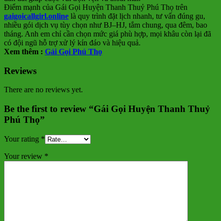
Điểm mạnh của Gái Gọi Huyện Thanh Thuỷ Phú Thọ trên
gaigoicallgirl.online
là quy trình đặt lịch nhanh, tư vấn đúng gu,
nhiều gói dịch vụ tùy chọn như BJ–HJ, tắm chung, qua đêm, bao
tháng. Anh em chỉ cần chọn mức giá phù hợp, mọi khâu còn lại đã
có đội ngũ hỗ trợ xử lý kín đáo và hiệu quả.
Xem thêm :
Gái Gọi Phú Thọ
Reviews
There are no reviews yet.
Be the first to review “Gái Gọi Huyện Thanh Thuỷ
Phú Thọ”
Your rating
*
Your review
*