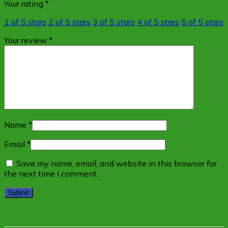
Your rating
*
1 of 5 stars
2 of 5 stars
3 of 5 stars
4 of 5 stars
5 of 5 stars
Your review
*
Name
*
Email
*
Save my name, email, and website in this browser for
the next time I comment.