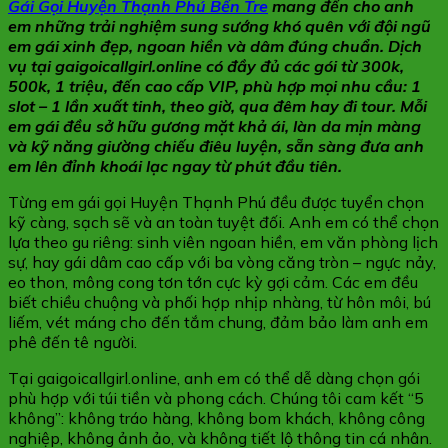
Gái Gọi Huyện Thạnh Phú Bến Tre
mang đến cho anh
em những trải nghiệm sung sướng khó quên với đội ngũ
em gái xinh đẹp, ngoan hiền và dâm đúng chuẩn. Dịch
vụ tại gaigoicallgirl.online có đầy đủ các gói từ 300k,
500k, 1 triệu, đến cao cấp VIP, phù hợp mọi nhu cầu: 1
slot – 1 lần xuất tinh, theo giờ, qua đêm hay đi tour. Mỗi
em gái đều sở hữu gương mặt khả ái, làn da mịn màng
và kỹ năng giường chiếu điêu luyện, sẵn sàng đưa anh
em lên đỉnh khoái lạc ngay từ phút đầu tiên.
Từng em gái gọi Huyện Thạnh Phú đều được tuyển chọn
kỹ càng, sạch sẽ và an toàn tuyệt đối. Anh em có thể chọn
lựa theo gu riêng: sinh viên ngoan hiền, em văn phòng lịch
sự, hay gái dâm cao cấp với ba vòng căng tròn – ngực nảy,
eo thon, mông cong tơn tớn cực kỳ gợi cảm. Các em đều
biết chiều chuộng và phối hợp nhịp nhàng, từ hôn môi, bú
liếm, vét máng cho đến tắm chung, đảm bảo làm anh em
phê đến tê người.
Tại gaigoicallgirl.online, anh em có thể dễ dàng chọn gói
phù hợp với túi tiền và phong cách. Chúng tôi cam kết “5
không”: không tráo hàng, không bom khách, không công
nghiệp, không ảnh ảo, và không tiết lộ thông tin cá nhân.