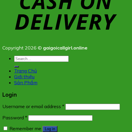
Copyright 2026 ©
gaigoicallgirl.online
Search
for:
Trang Chủ
Giới thiệu
Sản Phẩm
Login
Username or email address
*
Password
*
Remember me
Log in