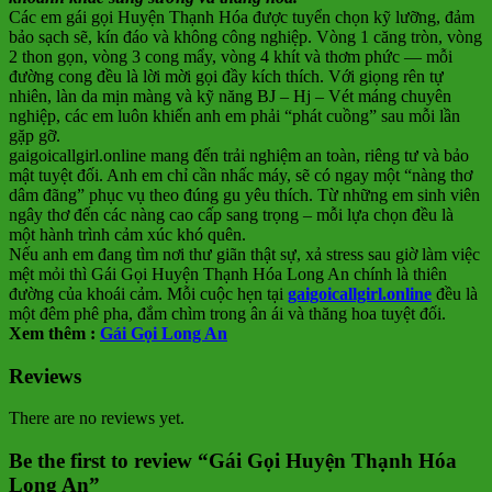
Các em gái gọi Huyện Thạnh Hóa được tuyển chọn kỹ lưỡng, đảm
bảo sạch sẽ, kín đáo và không công nghiệp. Vòng 1 căng tròn, vòng
2 thon gọn, vòng 3 cong mẩy, vòng 4 khít và thơm phức — mỗi
đường cong đều là lời mời gọi đầy kích thích. Với giọng rên tự
nhiên, làn da mịn màng và kỹ năng BJ – Hj – Vét máng chuyên
nghiệp, các em luôn khiến anh em phải “phát cuồng” sau mỗi lần
gặp gỡ.
gaigoicallgirl.online mang đến trải nghiệm an toàn, riêng tư và bảo
mật tuyệt đối. Anh em chỉ cần nhấc máy, sẽ có ngay một “nàng thơ
dâm đãng” phục vụ theo đúng gu yêu thích. Từ những em sinh viên
ngây thơ đến các nàng cao cấp sang trọng – mỗi lựa chọn đều là
một hành trình cảm xúc khó quên.
Nếu anh em đang tìm nơi thư giãn thật sự, xả stress sau giờ làm việc
mệt mỏi thì Gái Gọi Huyện Thạnh Hóa Long An chính là thiên
đường của khoái cảm. Mỗi cuộc hẹn tại
gaigoicallgirl.online
đều là
một đêm phê pha, đắm chìm trong ân ái và thăng hoa tuyệt đối.
Xem thêm :
Gái Gọi Long An
Reviews
There are no reviews yet.
Be the first to review “Gái Gọi Huyện Thạnh Hóa
Long An”