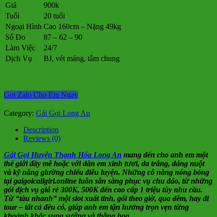
Giá
900k
Tuổi
20 tuổi
Ngoại Hình
Cao 160cm – Nặng 49kg
Số Đo
87 – 62 – 90
Làm Việc
24/7
Dịch Vụ
BJ, vét máng, tắm chung
Gọi Zalo Cho Em Ngay
Category:
Gái Gọi Long An
Description
Reviews (0)
Gái Gọi Huyện Thạnh Hóa Long An
mang đến cho anh em một
thế giới đầy mê hoặc với dàn em xinh tươi, da trắng, dáng nuột
và kỹ năng giường chiếu điêu luyện. Những cô nàng nóng bỏng
tại gaigoicallgirl.online luôn sẵn sàng phục vụ chu đáo, từ những
gói dịch vụ giá rẻ 300K, 500K đến cao cấp 1 triệu tùy nhu cầu.
Từ “tàu nhanh” một slot xuất tinh, gói theo giờ, qua đêm, hay đi
tour – tất cả đều có, giúp anh em tận hưởng trọn vẹn từng
khoảnh khắc sung sướng và thăng hoa.