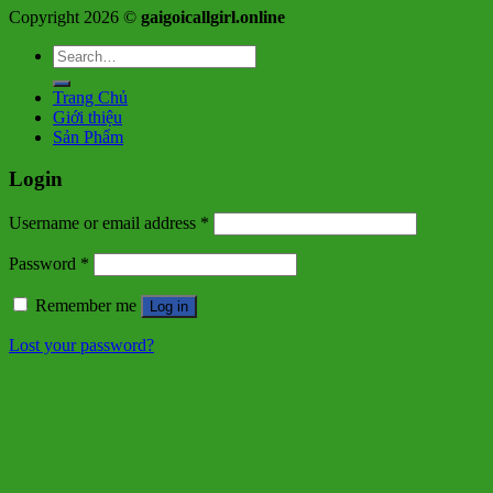
Copyright 2026 ©
gaigoicallgirl.online
Search
for:
Trang Chủ
Giới thiệu
Sản Phẩm
Login
Username or email address
*
Password
*
Remember me
Log in
Lost your password?