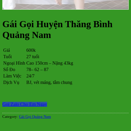
Gái Gọi Huyện Thăng Bình
Quảng Nam
Giá
600k
Tuổi
27 tuổi
Ngoại Hình
Cao 150cm – Nặng 43kg
Số Đo
78– 62 – 87
Làm Việc
24/7
Dịch Vụ
BJ, vét máng, tắm chung
Gọi Zalo Cho Em Ngay
Category:
Gái Gọi Quảng Nam