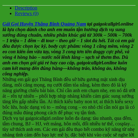
Description
Reviews (0)
Gái Gọi Huyện Thăng Bình Quảng Nam
tại gaigoicallgirl.online
là lựa chọn dành cho anh em muốn tận hưởng dịch vụ sung
sướng đúng chuẩn, nhiều phân khúc giá từ 300k – 500k – 700k
– 1 triệu – 1 đêm – đi tour – theo giờ – 1 slot đủ hết. Tất cả em gái
đều được chọn lọc kỹ, body cực phẩm: vòng 1 căng mềm, vòng 2
eo con kiến ôm vừa tay, vòng 3 cong tơn tớn doggy cực phê, và
vòng 4 hồng hào – nước nôi lênh láng – sạch sẽ thơm tho. Dù
anh em chọn gói giá rẻ hay cao cấp, gaigoicallgirl.online luôn
cam kết mang đến đúng hàng—không tráo, không ảo, không
công nghiệp.
Những em gái gọi Thăng Bình đều sở hữu gương mặt xinh dịu
dàng, môi căng mọng, nụ cười dâm tỏa nắng, kèm theo đó là kỹ
năng giường chiếu bài bản. Chỉ cần anh em chạm nhẹ, em nó đã ướt
át – rên tự nhiên – phối hợp nhịp nhàng khiến cảm giác sung sướng
tăng lên gấp nhiều lần. Ai thích kiểu baby non tơ, ai thích kiểu sexy
bốc lửa, hoặc dạng vú to – mông cong – eo nhỏ chỉ cần nói gu là có
đúng mẫu đúng phong cách để phục vụ tận tình.
Dịch vụ tại gaigoicallgirl.online luôn đa dạng: tàu nhanh, qua đêm,
tắm chung, BJ – HJ, vét máng, hôn môi, đổi nhiều tư thế, cosplay…
tùy sở thích anh em. Các em gái đều thạo hết combo kỹ năng từ nhẹ
nhàng tình cảm đến bạo lực mê ly, đặc biệt khi vào cuộc sẽ nghe lời