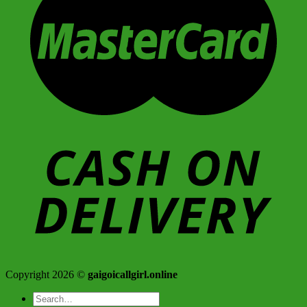
Copyright 2026 ©
gaigoicallgirl.online
Search