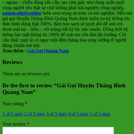
– ngoan – chiều đúng yêu cầu, tạo cảm giác như đang quấn quýt
cùng người yêu thật sự chứ không phải trải nghiệm công nghiệp.
gaigoicallgirl.online
luôn xem trọng an toàn và trải nghiệm. Mỗi em
gái gọi Huyện Thăng Bình Quảng Nam được kiểm tra kỹ thông tin,
thân hình đúng thật 100%, đảm bảo sạch sẽ tuyệt đối để anh em
thoải mái bú – liếm – vét máng bất kỳ lúc nào muốn. Đồng thời hệ
thống bảo mật thông tin 100% để anh em yên tâm tận hưởng. Chỉ
cần nhấc máy là có ngay một đêm thăng hoa sung sướng tê người
đúng chuẩn nơi này.
Xem thêm :
Gái Gọi Quảng Nam
Reviews
There are no reviews yet.
Be the first to review “Gái Gọi Huyện Thăng Bình
Quảng Nam”
Your rating
*
1 of 5 stars
2 of 5 stars
3 of 5 stars
4 of 5 stars
5 of 5 stars
Your review
*