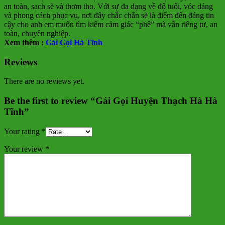
an toàn, sạch sẽ và thơm tho. Với sự đa dạng về độ tuổi, vóc dáng
và phong cách phục vụ, nơi đây chắc chắn sẽ là điểm đến đáng tin
cậy cho anh em muốn tìm kiếm cảm giác “phê” mà vẫn riêng tư, an
toàn, chuyên nghiệp.
Xem thêm :
Gái Gọi Hà Tĩnh
Reviews
There are no reviews yet.
Be the first to review “Gái Gọi Huyện Thạch Hà Hà
Tĩnh”
Your rating
*
Your review
*