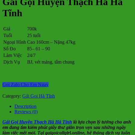
Gái Gọi Huyện Thạch Hà Hà
Tĩnh
Giá
700k
Tuổi
25 tuổi
Ngoại Hình
Cao 160cm – Nặng 47kg
Số Đo
85– 61 – 90
Làm Việc
24/7
Dịch Vụ
BJ, vét máng, tắm chung
Gọi Zalo Cho Em Ngay
Category:
Gái Gọi Hà Tĩnh
Description
Reviews (0)
Gái Gọi Huyện Thạch Hà Hà Tĩnh
là lựa chọn lý tưởng cho anh
em đang tìm kiếm phút giây thư giãn trọn vẹn sau những ngày
làm việc mệt mỏi. Tại gaigoicallgirl.online, hệ thống dịch vụ luôn