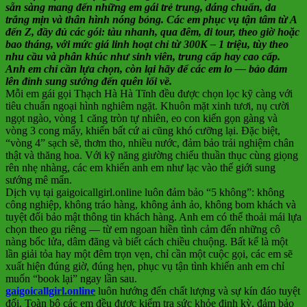
sẵn sàng mang đến những em gái trẻ trung, dáng chuẩn, da
trắng mịn và thân hình nóng bỏng. Các em phục vụ tận tâm từ A
đến Z, đầy đủ các gói: tàu nhanh, qua đêm, đi tour, theo giờ hoặc
bao tháng, với mức giá linh hoạt chỉ từ 300K – 1 triệu, tùy theo
nhu cầu và phân khúc như sinh viên, trung cấp hay cao cấp.
Anh em chỉ cần lựa chọn, còn lại hãy để các em lo — bảo đảm
lên đỉnh sung sướng đến quên lối về.
Mỗi em gái gọi Thạch Hà Hà Tĩnh đều được chọn lọc kỹ càng với
tiêu chuẩn ngoại hình nghiêm ngặt. Khuôn mặt xinh tươi, nụ cười
ngọt ngào, vòng 1 căng tròn tự nhiên, eo con kiến gọn gàng và
vòng 3 cong mẩy, khiến bất cứ ai cũng khó cưỡng lại. Đặc biệt,
“vòng 4” sạch sẽ, thơm tho, nhiều nước, đảm bảo trải nghiệm chân
thật và thăng hoa. Với kỹ năng giường chiếu thuần thục cùng giọng
rên nhẹ nhàng, các em khiến anh em như lạc vào thế giới sung
sướng mê mẩn.
Dịch vụ tại gaigoicallgirl.online luôn đảm bảo “5 không”: không
công nghiệp, không tráo hàng, không ảnh ảo, không bom khách và
tuyệt đối bảo mật thông tin khách hàng. Anh em có thể thoải mái lựa
chọn theo gu riêng — từ em ngoan hiền tình cảm đến những cô
nàng bốc lửa, dâm đãng và biết cách chiều chuộng. Bất kể là một
lần giải tỏa hay một đêm trọn vẹn, chỉ cần một cuộc gọi, các em sẽ
xuất hiện đúng giờ, đúng hẹn, phục vụ tận tình khiến anh em chỉ
muốn “book lại” ngay lần sau.
gaigoicallgirl.online
luôn hướng đến chất lượng và sự kín đáo tuyệt
đối. Toàn bộ các em đều được kiểm tra sức khỏe định kỳ, đảm bảo