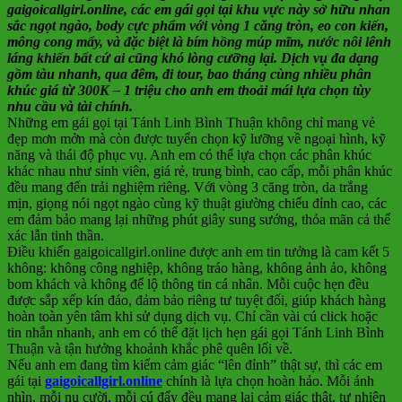
gaigoicallgirl.online, các em gái gọi tại khu vực này sở hữu nhan
sắc ngọt ngào, body cực phẩm với vòng 1 căng tròn, eo con kiến,
mông cong mẩy, và đặc biệt là bím hồng múp mĩm, nước nôi lênh
láng khiến bất cứ ai cũng khó lòng cưỡng lại. Dịch vụ đa dạng
gồm tàu nhanh, qua đêm, đi tour, bao tháng cùng nhiều phân
khúc giá từ 300K – 1 triệu cho anh em thoải mái lựa chọn tùy
nhu cầu và tài chính.
Những em gái gọi tại Tánh Linh Bình Thuận không chỉ mang vẻ
đẹp mơn mởn mà còn được tuyển chọn kỹ lưỡng về ngoại hình, kỹ
năng và thái độ phục vụ. Anh em có thể lựa chọn các phân khúc
khác nhau như sinh viên, giá rẻ, trung bình, cao cấp, mỗi phân khúc
đều mang đến trải nghiệm riêng. Với vòng 3 căng tròn, da trắng
mịn, giọng nói ngọt ngào cùng kỹ thuật giường chiếu đỉnh cao, các
em đảm bảo mang lại những phút giây sung sướng, thỏa mãn cả thể
xác lẫn tinh thần.
Điều khiến gaigoicallgirl.online được anh em tin tưởng là cam kết 5
không: không công nghiệp, không tráo hàng, không ảnh ảo, không
bom khách và không để lộ thông tin cá nhân. Mỗi cuộc hẹn đều
được sắp xếp kín đáo, đảm bảo riêng tư tuyệt đối, giúp khách hàng
hoàn toàn yên tâm khi sử dụng dịch vụ. Chỉ cần vài cú click hoặc
tin nhắn nhanh, anh em có thể đặt lịch hẹn gái gọi Tánh Linh Bình
Thuận và tận hưởng khoảnh khắc phê quên lối về.
Nếu anh em đang tìm kiếm cảm giác “lên đỉnh” thật sự, thì các em
gái tại
gaigoicallgirl.online
chính là lựa chọn hoàn hảo. Mỗi ánh
nhìn, mỗi nụ cười, mỗi cú đẩy đều mang lại cảm giác thật, tự nhiên