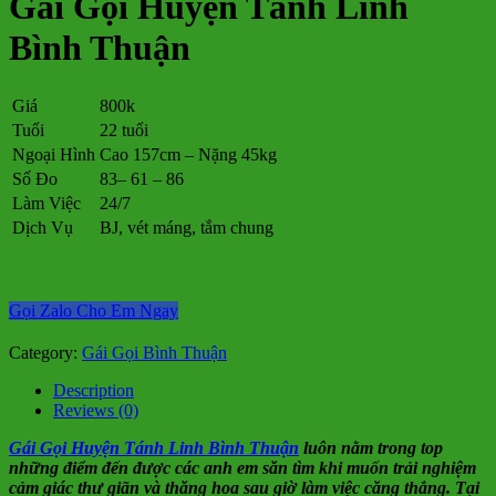
Gái Gọi Huyện Tánh Linh
Bình Thuận
Giá
800k
Tuổi
22 tuổi
Ngoại Hình
Cao 157cm – Nặng 45kg
Số Đo
83– 61 – 86
Làm Việc
24/7
Dịch Vụ
BJ, vét máng, tắm chung
Gọi Zalo Cho Em Ngay
Category:
Gái Gọi Bình Thuận
Description
Reviews (0)
Gái Gọi Huyện Tánh Linh Bình Thuận
luôn nằm trong top
những điểm đến được các anh em săn tìm khi muốn trải nghiệm
cảm giác thư giãn và thăng hoa sau giờ làm việc căng thẳng. Tại