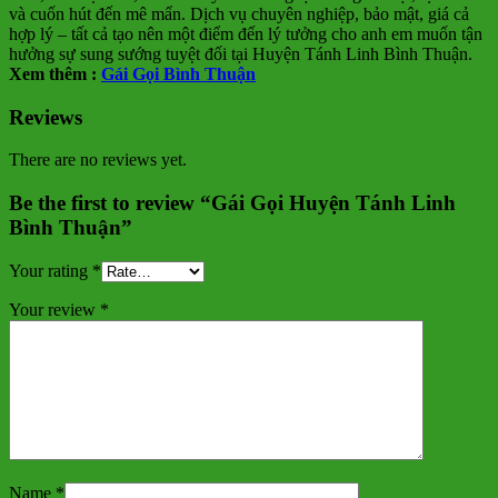
và cuốn hút đến mê mẩn. Dịch vụ chuyên nghiệp, bảo mật, giá cả
hợp lý – tất cả tạo nên một điểm đến lý tưởng cho anh em muốn tận
hưởng sự sung sướng tuyệt đối tại Huyện Tánh Linh Bình Thuận.
Xem thêm :
Gái Gọi Bình Thuận
Reviews
There are no reviews yet.
Be the first to review “Gái Gọi Huyện Tánh Linh
Bình Thuận”
Your rating
*
Your review
*
Name
*