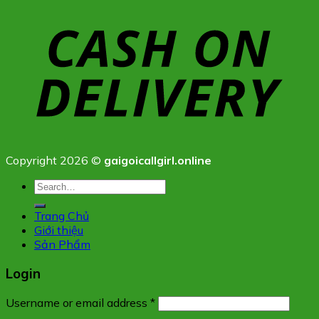
Copyright 2026 ©
gaigoicallgirl.online
Search
for:
Trang Chủ
Giới thiệu
Sản Phẩm
Login
Username or email address
*