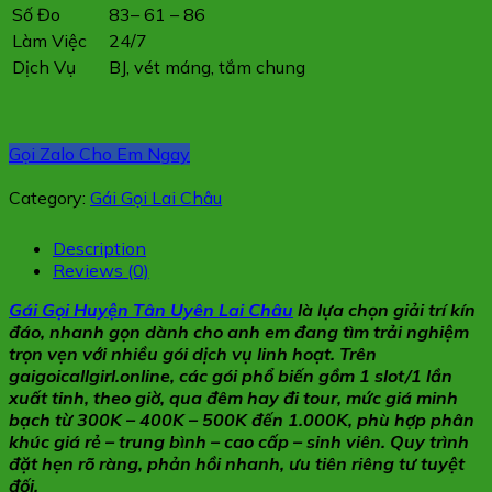
Số Đo
83– 61 – 86
Làm Việc
24/7
Dịch Vụ
BJ, vét máng, tắm chung
Gọi Zalo Cho Em Ngay
Category:
Gái Gọi Lai Châu
Description
Reviews (0)
Gái Gọi Huyện Tân Uyên Lai Châu
là lựa chọn giải trí kín
đáo, nhanh gọn dành cho anh em đang tìm trải nghiệm
trọn vẹn với nhiều gói dịch vụ linh hoạt. Trên
gaigoicallgirl.online, các gói phổ biến gồm 1 slot/1 lần
xuất tinh, theo giờ, qua đêm hay đi tour, mức giá minh
bạch từ 300K – 400K – 500K đến 1.000K, phù hợp phân
khúc giá rẻ – trung bình – cao cấp – sinh viên. Quy trình
đặt hẹn rõ ràng, phản hồi nhanh, ưu tiên riêng tư tuyệt
đối.