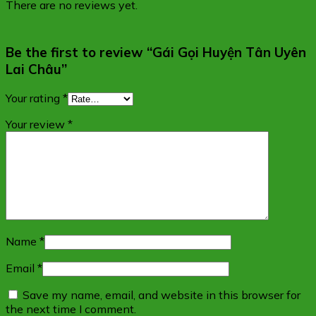
There are no reviews yet.
Be the first to review “Gái Gọi Huyện Tân Uyên
Lai Châu”
Your rating
*
Your review
*
Name
*
Email
*
Save my name, email, and website in this browser for
the next time I comment.