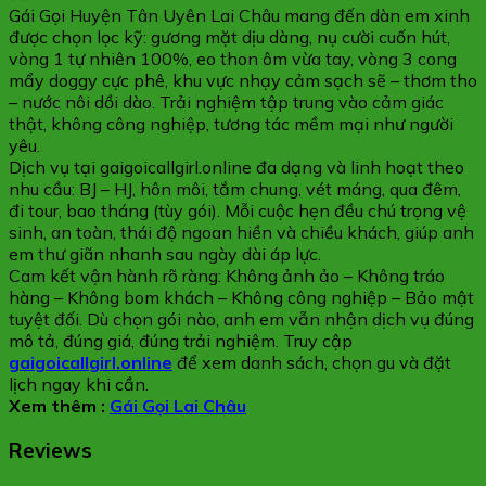
Gái Gọi Huyện Tân Uyên Lai Châu mang đến dàn em xinh
được chọn lọc kỹ: gương mặt dịu dàng, nụ cười cuốn hút,
vòng 1 tự nhiên 100%, eo thon ôm vừa tay, vòng 3 cong
mẩy doggy cực phê, khu vực nhạy cảm sạch sẽ – thơm tho
– nước nôi dồi dào. Trải nghiệm tập trung vào cảm giác
thật, không công nghiệp, tương tác mềm mại như người
yêu.
Dịch vụ tại gaigoicallgirl.online đa dạng và linh hoạt theo
nhu cầu: BJ – HJ, hôn môi, tắm chung, vét máng, qua đêm,
đi tour, bao tháng (tùy gói). Mỗi cuộc hẹn đều chú trọng vệ
sinh, an toàn, thái độ ngoan hiền và chiều khách, giúp anh
em thư giãn nhanh sau ngày dài áp lực.
Cam kết vận hành rõ ràng: Không ảnh ảo – Không tráo
hàng – Không bom khách – Không công nghiệp – Bảo mật
tuyệt đối. Dù chọn gói nào, anh em vẫn nhận dịch vụ đúng
mô tả, đúng giá, đúng trải nghiệm. Truy cập
gaigoicallgirl.online
để xem danh sách, chọn gu và đặt
lịch ngay khi cần.
Xem thêm :
Gái Gọi Lai Châu
Reviews