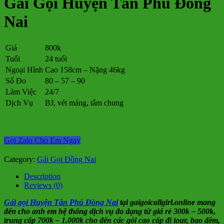
Gái Gọi Huyện Tân Phú Đồng
Nai
Giá
800k
Tuổi
24 tuổi
Ngoại Hình
Cao 158cm – Nặng 46kg
Số Đo
80 – 57 – 90
Làm Việc
24/7
Dịch Vụ
BJ, vét máng, tắm chung
Gọi Zalo Cho Em Ngay
Category:
Gái Gọi Đồng Nai
Description
Reviews (0)
Gái gọi Huyện Tân Phú Đồng Nai
tại gaigoicallgirl.online mang
đến cho anh em hệ thống dịch vụ đa dạng từ giá rẻ 300k – 500k,
trung cấp 700k – 1.000k cho đến các gói cao cấp đi tour, bao đêm,