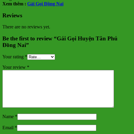
Xem thêm :
Gái Gọi Đồng Nai
Reviews
There are no reviews yet.
Be the first to review “Gái Gọi Huyện Tân Phú
Đồng Nai”
Your rating
*
Your review
*
Name
*
Email
*