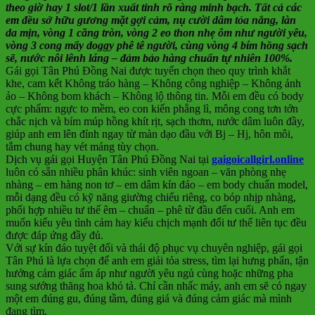
theo giờ hay 1 slot/1 lần xuất tinh rõ ràng minh bạch. Tất cả các
em đều sở hữu gương mặt gợi cảm, nụ cười dâm tỏa nắng, làn
da mịn, vòng 1 căng tròn, vòng 2 eo thon nhẹ ôm như người yêu,
vòng 3 cong mẩy doggy phê tê người, cùng vòng 4 bím hồng sạch
sẽ, nước nôi lênh láng – đảm bảo hàng chuẩn tự nhiên 100%.
Gái gọi Tân Phú Đồng Nai được tuyển chọn theo quy trình khắt
khe, cam kết Không tráo hàng – Không công nghiệp – Không ảnh
ảo – Không bom khách – Không lộ thông tin. Mỗi em đều có body
cực phẩm: ngực to mềm, eo con kiến phẳng lì, mông cong tơn tớn
chắc nịch và bím múp hồng khít rịt, sạch thơm, nước dâm luôn đầy,
giúp anh em lên đỉnh ngay từ màn dạo đầu với Bj – Hj, hôn môi,
tắm chung hay vét máng tùy chọn.
Dịch vụ gái gọi Huyện Tân Phú Đồng Nai tại
gaigoicallgirl.online
luôn có sẵn nhiều phân khúc: sinh viên ngoan – văn phòng nhẹ
nhàng – em hàng non tơ – em dâm kín đáo – em body chuẩn model,
mỗi dạng đều có kỹ năng giường chiếu riêng, co bóp nhịp nhàng,
phối hợp nhiều tư thế êm – chuẩn – phê từ đầu đến cuối. Anh em
muốn kiểu yêu tình cảm hay kiểu chịch mạnh đổi tư thế liên tục đều
được đáp ứng đầy đủ.
Với sự kín đáo tuyệt đối và thái độ phục vụ chuyên nghiệp, gái gọi
Tân Phú là lựa chọn để anh em giải tỏa stress, tìm lại hưng phấn, tận
hưởng cảm giác ấm áp như người yêu ngủ cùng hoặc những pha
sung sướng thăng hoa khó tả. Chỉ cần nhấc máy, anh em sẽ có ngay
một em đúng gu, đúng tầm, đúng giá và đúng cảm giác mà mình
đang tìm.