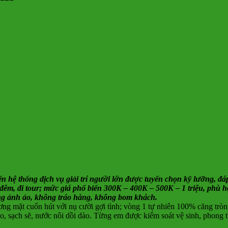
đến hệ thống dịch vụ giải trí người lớn được tuyển chọn kỹ lưỡng,
ua đêm, đi tour; mức giá phổ biến 300K – 400K – 500K – 1 triệu, phù 
hông ảnh ảo, không tráo hàng, không bom khách.
 mặt cuốn hút với nụ cười gợi tình; vòng 1 tự nhiên 100% căng tròn
, sạch sẽ, nước nôi dồi dào. Từng em được kiểm soát vệ sinh, phong 