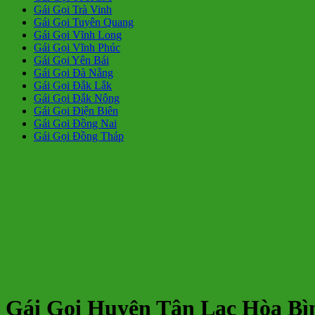
Gái Gọi Trà Vinh
Gái Gọi Tuyên Quang
Gái Gọi Vĩnh Long
Gái Gọi Vĩnh Phúc
Gái Gọi Yên Bái
Gái Gọi Đà Nẵng
Gái Gọi Đắk Lắk
Gái Gọi Đắk Nông
Gái Gọi Điện Biên
Gái Gọi Đồng Nai
Gái Gọi Đồng Tháp
Gái Gọi Huyện Tân Lạc Hòa Bì