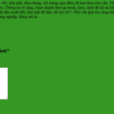
HJ, hôn môi, tắm chung, vét máng, qua đêm, đi tour theo yêu cầu. Thờ
ều. Thông tin rõ ràng, chọn nhanh theo gu body, face, style để tối ưu k
n đáo tuyệt đối, bảo mật dữ liệu, hỗ trợ 24/7. Nếu cần giải tỏa căng th
ông nghiệp, đúng mô tả.
Bình”