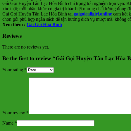
Gái Gọi Huyện Tân Lạc Hòa Bình chú trọng trải nghiệm trọn vẹn: BJ–
xúc thật; mỗi phân khúc có giá trị khác biệt nhưng chất lượng đồng đ
Gái Gọi Huyện Tân Lạc Hòa Bình tại
gaigoicallgirl.online
cam kết kí
chọn gói phù hợp ngân sách để tận hưởng dịch vụ mượt mà, không c
Xem thêm :
Gái Gọi Hoà Bình
Reviews
There are no reviews yet.
Be the first to review “Gái Gọi Huyện Tân Lạc Hòa 
Your rating
*
Your review
*
Name
*