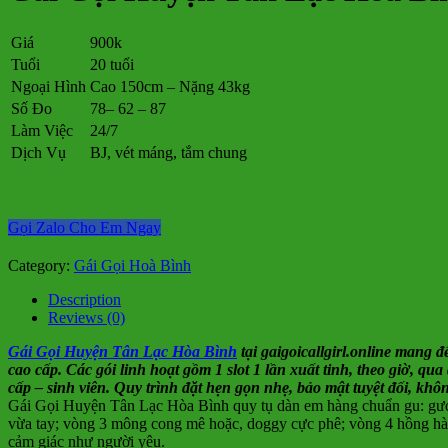
Giá
900k
Tuổi
20 tuổi
Ngoại Hình
Cao 150cm – Nặng 43kg
Số Đo
78– 62 – 87
Làm Việc
24/7
Dịch Vụ
BJ, vét máng, tắm chung
Gọi Zalo Cho Em Ngay
Category:
Gái Gọi Hoà Bình
Description
Reviews (0)
Gái Gọi Huyện Tân Lạc Hòa Bình
tại gaigoicallgirl.online mang 
cao cấp. Các gói linh hoạt gồm 1 slot 1 lần xuất tinh, theo giờ, q
cấp – sinh viên. Quy trình đặt hẹn gọn nhẹ, bảo mật tuyệt đối, k
Gái Gọi Huyện Tân Lạc Hòa Bình quy tụ dàn em hàng chuẩn gu: gương
vừa tay; vòng 3 mông cong mê hoặc, doggy cực phê; vòng 4 hồng hào
cảm giác như người yêu.