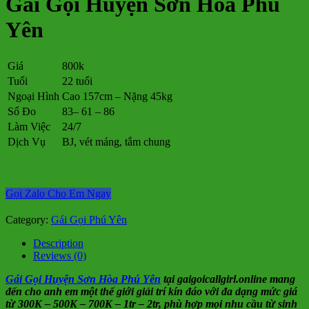
Gái Gọi Huyện Sơn Hòa Phú
Yên
Giá
800k
Tuổi
22 tuổi
Ngoại Hình
Cao 157cm – Nặng 45kg
Số Đo
83– 61 – 86
Làm Việc
24/7
Dịch Vụ
BJ, vét máng, tắm chung
Gọi Zalo Cho Em Ngay
Category:
Gái Gọi Phú Yên
Description
Reviews (0)
Gái Gọi Huyện Sơn Hòa Phú Yên
tại gaigoicallgirl.online mang
đến cho anh em một thế giới giải trí kín đáo với đa dạng mức giá
từ 300K – 500K – 700K – 1tr – 2tr, phù hợp mọi nhu cầu từ sinh