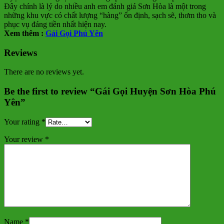
Đây chính là lý do nhiều anh em đánh giá Sơn Hòa là một trong
những khu vực có chất lượng “hàng” ổn định, sạch sẽ, thơm tho và
phục vụ đáng tiền nhất hiện nay.
Xem thêm :
Gái Gọi Phú Yên
Reviews
There are no reviews yet.
Be the first to review “Gái Gọi Huyện Sơn Hòa Phú
Yên”
Your rating
*
Your review
*
Name
*