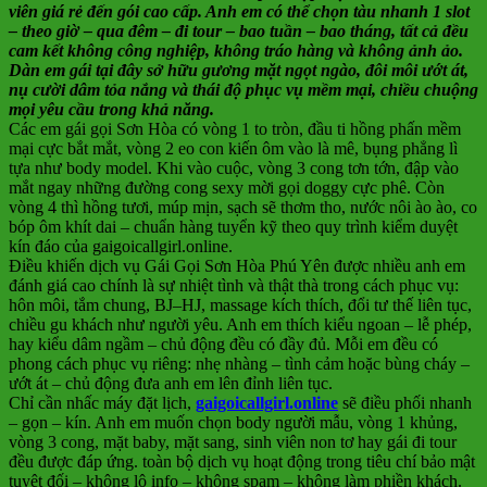
viên giá rẻ đến gói cao cấp. Anh em có thể chọn tàu nhanh 1 slot
– theo giờ – qua đêm – đi tour – bao tuần – bao tháng, tất cả đều
cam kết không công nghiệp, không tráo hàng và không ảnh ảo.
Dàn em gái tại đây sở hữu gương mặt ngọt ngào, đôi môi ướt át,
nụ cười dâm tỏa nắng và thái độ phục vụ mềm mại, chiều chuộng
mọi yêu cầu trong khả năng.
Các em gái gọi Sơn Hòa có vòng 1 to tròn, đầu ti hồng phấn mềm
mại cực bắt mắt, vòng 2 eo con kiến ôm vào là mê, bụng phẳng lì
tựa như body model. Khi vào cuộc, vòng 3 cong tơn tớn, đập vào
mắt ngay những đường cong sexy mời gọi doggy cực phê. Còn
vòng 4 thì hồng tươi, múp mịn, sạch sẽ thơm tho, nước nôi ào ào, co
bóp ôm khít dai – chuẩn hàng tuyển kỹ theo quy trình kiểm duyệt
kín đáo của gaigoicallgirl.online.
Điều khiến dịch vụ Gái Gọi Sơn Hòa Phú Yên được nhiều anh em
đánh giá cao chính là sự nhiệt tình và thật thà trong cách phục vụ:
hôn môi, tắm chung, BJ–HJ, massage kích thích, đổi tư thế liên tục,
chiều gu khách như người yêu. Anh em thích kiểu ngoan – lễ phép,
hay kiểu dâm ngầm – chủ động đều có đầy đủ. Mỗi em đều có
phong cách phục vụ riêng: nhẹ nhàng – tình cảm hoặc bùng cháy –
ướt át – chủ động đưa anh em lên đỉnh liên tục.
Chỉ cần nhấc máy đặt lịch,
gaigoicallgirl.online
sẽ điều phối nhanh
– gọn – kín. Anh em muốn chọn body người mẫu, vòng 1 khủng,
vòng 3 cong, mặt baby, mặt sang, sinh viên non tơ hay gái đi tour
đều được đáp ứng. toàn bộ dịch vụ hoạt động trong tiêu chí bảo mật
tuyệt đối – không lộ info – không spam – không làm phiền khách.