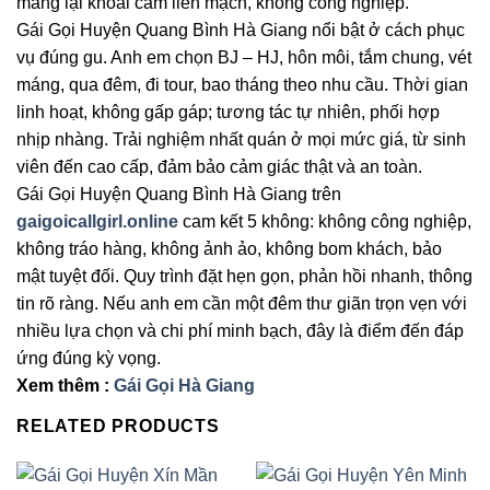
mang lại khoái cảm liền mạch, không công nghiệp.
Gái Gọi Huyện Quang Bình Hà Giang nổi bật ở cách phục
vụ đúng gu. Anh em chọn BJ – HJ, hôn môi, tắm chung, vét
máng, qua đêm, đi tour, bao tháng theo nhu cầu. Thời gian
linh hoạt, không gấp gáp; tương tác tự nhiên, phối hợp
nhịp nhàng. Trải nghiệm nhất quán ở mọi mức giá, từ sinh
viên đến cao cấp, đảm bảo cảm giác thật và an toàn.
Gái Gọi Huyện Quang Bình Hà Giang trên
gaigoicallgirl.online
cam kết 5 không: không công nghiệp,
không tráo hàng, không ảnh ảo, không bom khách, bảo
mật tuyệt đối. Quy trình đặt hẹn gọn, phản hồi nhanh, thông
tin rõ ràng. Nếu anh em cần một đêm thư giãn trọn vẹn với
nhiều lựa chọn và chi phí minh bạch, đây là điểm đến đáp
ứng đúng kỳ vọng.
Xem thêm :
Gái Gọi Hà Giang
RELATED PRODUCTS