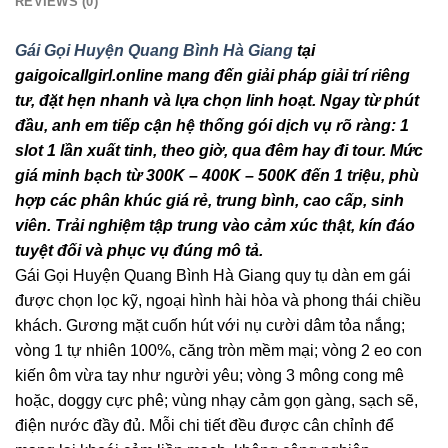
REVIEWS (0)
Gái Gọi Huyện Quang Bình Hà Giang
tại
gaigoicallgirl.online mang đến giải pháp giải trí riêng
tư, đặt hẹn nhanh và lựa chọn linh hoạt. Ngay từ phút
đầu, anh em tiếp cận hệ thống gói dịch vụ rõ ràng: 1
slot 1 lần xuất tinh, theo giờ, qua đêm hay đi tour. Mức
giá minh bạch từ 300K – 400K – 500K đến 1 triệu, phù
hợp các phân khúc giá rẻ, trung bình, cao cấp, sinh
viên. Trải nghiệm tập trung vào cảm xúc thật, kín đáo
tuyệt đối và phục vụ đúng mô tả.
Gái Gọi Huyện Quang Bình Hà Giang quy tụ dàn em gái
được chọn lọc kỹ, ngoại hình hài hòa và phong thái chiều
khách. Gương mặt cuốn hút với nụ cười dâm tỏa nắng;
vòng 1 tự nhiên 100%, căng tròn mềm mại; vòng 2 eo con
kiến ôm vừa tay như người yêu; vòng 3 mông cong mê
hoặc, doggy cực phê; vùng nhạy cảm gọn gàng, sạch sẽ,
điện nước đầy đủ. Mỗi chi tiết đều được cân chỉnh để