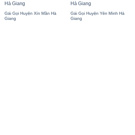
Gái Gọi Huyện Xín Mần Hà
Gái Gọi Huyện Yên Minh Hà
Giang
Giang
gaigoicallgirl.online
gaigoicallgirl.online – dịch
vụ gái gọi đa dạng, giá rẻ
đến cao cấp, kín đáo an
toàn tuyệt đối, đặt hẹn