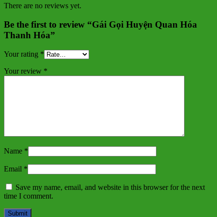
There are no reviews yet.
Be the first to review “Gái Gọi Huyện Quan Hóa
Thanh Hóa”
Your rating
*
Your review
*
Name
*
Email
*
Save my name, email, and website in this browser for the next
time I comment.