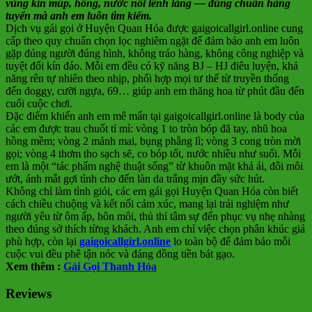
vùng kín múp, hồng, nước nôi lênh láng — đúng chuẩn hàng
tuyển mà anh em luôn tìm kiếm.
Dịch vụ gái gọi ở Huyện Quan Hóa được gaigoicallgirl.online cung
cấp theo quy chuẩn chọn lọc nghiêm ngặt để đảm bảo anh em luôn
gặp đúng người đúng hình, không tráo hàng, không công nghiệp và
tuyệt đối kín đáo. Mỗi em đều có kỹ năng BJ – HJ điêu luyện, khả
năng rên tự nhiên theo nhịp, phối hợp mọi tư thế từ truyền thống
đến doggy, cưỡi ngựa, 69… giúp anh em thăng hoa từ phút đầu đến
cuối cuộc chơi.
Đặc điểm khiến anh em mê mẩn tại gaigoicallgirl.online là body của
các em được trau chuốt tỉ mỉ: vòng 1 to tròn bóp đã tay, nhũ hoa
hồng mềm; vòng 2 mảnh mai, bụng phẳng lì; vòng 3 cong tròn mời
gọi; vòng 4 thơm tho sạch sẽ, co bóp tốt, nước nhiều như suối. Mỗi
em là một “tác phẩm nghệ thuật sống” từ khuôn mặt khả ái, đôi môi
ướt, ánh mắt gợi tình cho đến làn da trắng mịn đầy sức hút.
Không chỉ làm tình giỏi, các em gái gọi Huyện Quan Hóa còn biết
cách chiều chuộng và kết nối cảm xúc, mang lại trải nghiệm như
người yêu từ ôm ấp, hôn môi, thủ thỉ tâm sự đến phục vụ nhẹ nhàng
theo đúng sở thích từng khách. Anh em chỉ việc chọn phân khúc giá
phù hợp, còn lại
gaigoicallgirl.online
lo toàn bộ để đảm bảo mỗi
cuộc vui đều phê tận nóc và đáng đồng tiền bát gạo.
Xem thêm :
Gái Gọi Thanh Hóa
Reviews