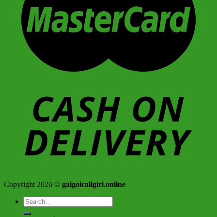
Copyright 2026 ©
gaigoicallgirl.online
Search
for: