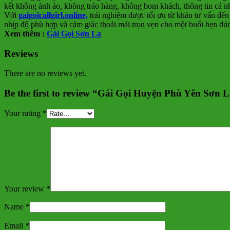
kết không ảnh ảo, không tráo hàng, không bom khách, thông tin cá n
Với
gaigoicallgirl.online,
trải nghiệm được tối ưu từ khâu tư vấn đến
nhịp độ phù hợp và cảm giác thoải mái trọn vẹn cho một buổi hẹn đú
Xem thêm :
Gái Gọi Sơn La
Reviews
There are no reviews yet.
Be the first to review “Gái Gọi Huyện Phù Yên Sơn 
Your rating
*
Your review
*
Name
*
Email
*