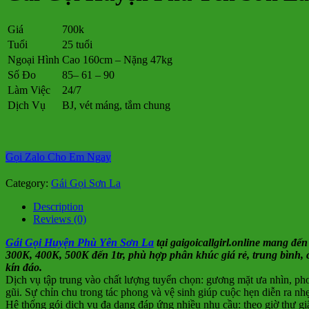
Giá
700k
Tuổi
25 tuổi
Ngoại Hình
Cao 160cm – Nặng 47kg
Số Đo
85– 61 – 90
Làm Việc
24/7
Dịch Vụ
BJ, vét máng, tắm chung
Gọi Zalo Cho Em Ngay
Category:
Gái Gọi Sơn La
Description
Reviews (0)
Gái Gọi Huyện Phù Yên Sơn La
tại gaigoicallgirl.online mang đến 
300K, 400K, 500K đến 1tr, phù hợp phân khúc giá rẻ, trung bình, c
kín đáo.
Dịch vụ tập trung vào chất lượng tuyển chọn: gương mặt ưa nhìn, pho
gũi. Sự chỉn chu trong tác phong và vệ sinh giúp cuộc hẹn diễn ra n
Hệ thống gói dịch vụ đa dạng đáp ứng nhiều nhu cầu: theo giờ thư g