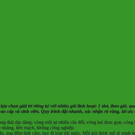
lựa chọn giải trí riêng tư với nhiều gói linh hoạt: 1 slot, theo giờ, 
ao cấp và sinh viên. Quy trình đặt nhanh, xác nhận rõ ràng, tối ưu 
ng thái dịu dàng; vòng một tự nhiên cân đối; vòng hai thon gọn; vòng 
hẹ nhàng, liền mạch, không công nghiệp.
iãn, qua đêm tình cảm, hay đi tour dài ngày. Mỗi gói được mô tả min