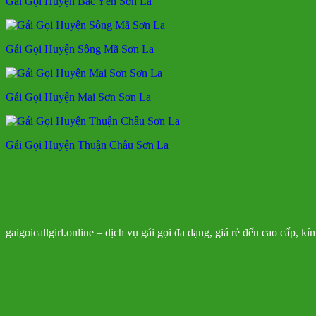
Gái Gọi Huyện Bắc Yên Sơn La
Gái Gọi Huyện Sông Mã Sơn La
Gái Gọi Huyện Mai Sơn Sơn La
Gái Gọi Huyện Thuận Châu Sơn La
gaigoicallgirl.online – dịch vụ gái gọi đa dạng, giá rẻ đến cao cấp, k