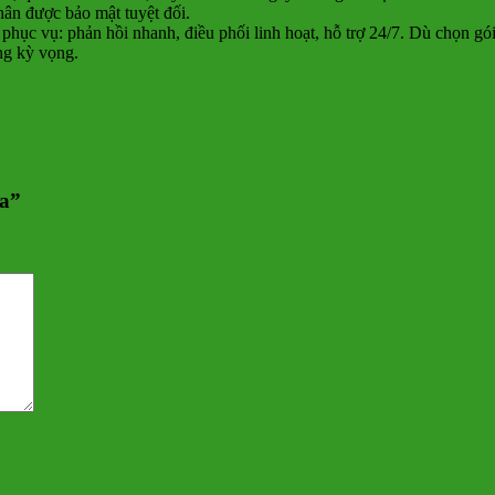
hân được bảo mật tuyệt đối.
 phục vụ: phản hồi nhanh, điều phối linh hoạt, hỗ trợ 24/7. Dù chọn g
ng kỳ vọng.
La”