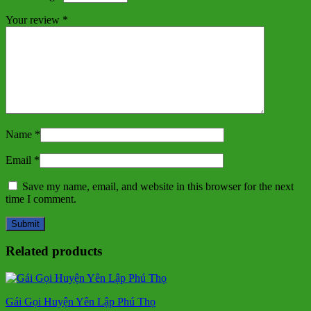
Your review
*
Name
*
Email
*
Save my name, email, and website in this browser for the next
time I comment.
Related products
Gái Gọi Huyện Yên Lập Phú Thọ