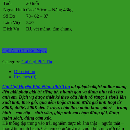
Tuổi
20 tuổi
Ngoại Hình
Cao 150cm – Nặng 43kg
Số Đo
78– 62 – 87
Làm Việc
24/7
Dịch Vụ
BJ, vét máng, tắm chung
Gọi Zalo Cho Em Ngay
Category:
Gái Gọi Phú Thọ
Description
Reviews (0)
Gái Gọi Huyện Phù Ninh Phú Thọ
tại gaigoicallgirl.online mang
đến giải pháp giải trí riêng tư, nhanh gọn và đúng nhu cầu cho
anh em. Dịch vụ được thiết kế theo cấu hình rõ ràng: 1 slot/1 lần
xuất tinh, theo giờ, qua đêm hoặc đi tour. Mức giá linh hoạt từ
300K, 400K, 500K đến 1 triệu, chia theo phân khúc giá rẻ – trung
bình – cao cấp – sinh viên, giúp anh em chọn đúng gói, đúng
ngân sách, đúng cảm xúc.
Hệ thống tập trung vào trải nghiệm thực tế: ảnh thật – người thật –
thông tin minh bạch. Các em có gương mặt cuốn hút, nụ cười dâm