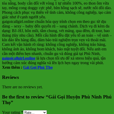
tỏa nắng, body cân đối với vòng 1 tự nhiên 100%, eo thon ôm vừa
tay, mông cong doggy cực phê, bím hồng sạch sẽ, nước nôi dồi dào.
Phong cách phục vụ thiên về tình cảm, không công nghiệp, tạo cảm
giác như ở cạnh người yêu.
gaigoicallgirl.online chuẩn hóa quy trình chọn em theo gu: từ dịu
dàng – sexy – baby đến quyến rũ – sang chảnh. Dịch vụ đi kèm đa
dạng: BJ–HJ, hôn môi, tắm chung, vét máng, qua đêm, đi tour, bao
tháng (tùy nhu cầu). Mỗi cấu hình đều đặt yếu tố an toàn – vệ sinh –
kín đáo lên hàng đầu, đảm bảo trải nghiệm trọn vẹn và thoải mái.
Cam kết vận hành rõ ràng: không công nghiệp, không tráo hàng,
không ảnh ảo, không bom khách, bảo mật tuyệt đối. Nếu anh em
cần một điểm hẹn nhanh, chuẩn gu và đúng giá tại Phù Ninh,
gaigoicallgirl.online
là lựa chọn tối ưu để xả stress hiệu quả, tận
hưởng cảm xúc đúng nghĩa và lên lịch hẹn ngay trong vài phút.
Xem thêm :
Gái Gọi Phú Thọ
Reviews
There are no reviews yet.
Be the first to review “Gái Gọi Huyện Phù Ninh Phú
Thọ”
Your rating
*