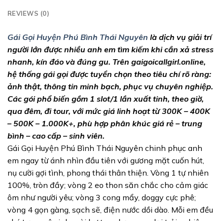
REVIEWS (0)
Gái Gọi Huyện Phú Bình Thái Nguyên
là dịch vụ giải trí
người lớn được nhiều anh em tìm kiếm khi cần xả stress
nhanh, kín đáo và đúng gu. Trên gaigoicallgirl.online,
hệ thống gái gọi được tuyển chọn theo tiêu chí rõ ràng:
ảnh thật, thông tin minh bạch, phục vụ chuyên nghiệp.
Các gói phổ biến gồm 1 slot/1 lần xuất tinh, theo giờ,
qua đêm, đi tour, với mức giá linh hoạt từ 300K – 400K
– 500K – 1.000K+, phù hợp phân khúc giá rẻ – trung
bình – cao cấp – sinh viên.
Gái Gọi Huyện Phú Bình Thái Nguyên chinh phục anh
em ngay từ ánh nhìn đầu tiên với gương mặt cuốn hút,
nụ cười gợi tình, phong thái thân thiện. Vòng 1 tự nhiên
100%, tròn đầy; vòng 2 eo thon săn chắc cho cảm giác
ôm như người yêu; vòng 3 cong mẩy, doggy cực phê;
vòng 4 gọn gàng, sạch sẽ, điện nước dồi dào. Mỗi em đều