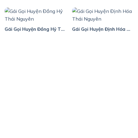
Gái Gọi Huyện Đồng Hỷ Thái Nguyên
Gái Gọi Huyện Định Hóa Thái Nguyên
gaigoicallgirl.online
gaigoicallgirl.online – dịch vụ gái gọi đa dạng, giá rẻ đến
cao cấp, kín đáo an toàn tuyệt đối, đặt hẹn nhanh
chóng mọi lúc mọi nơi.