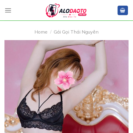
Skip
to
content
Home
/
Gái Gọi Thái Nguyên