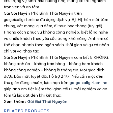
chú trọng vệ sinh, mùi hương nhẹ, mang lại trải nghiệm
trọn vẹn và an tâm.
Gái Gọi Huyện Phú Bình Thái Nguyên trên
gaigoicallgirl.online đa dạng dịch vụ: BJ–HJ, hôn môi, tắm
chung, vét máng, qua đêm, đi tour, bao tháng (tùy gói).
Phong cách phục vụ không công nghiệp, biết lắng nghe
và chiều khách theo yêu cầu trong khả năng. Anh em có
thể chọn nhanh theo ngân sách, thời gian và gu cá nhân
chỉ với vài thao tác.
Gái Gọi Huyện Phú Bình Thái Nguyên cam kết 5 KHÔNG:
không ảnh ảo – không tráo hàng – không bom khách –
không công nghiệp – không lộ thông tin. Mọi giao dịch
được bảo mật tuyệt đối, hỗ trợ 24/7. Nếu cần một đêm
thư giãn đúng chuẩn, lựa chọn trên
gaigoicallgirl.online
giúp anh em tiết kiệm thời gian, tối ưu trải nghiệm và an
tâm từ lúc đặt đến khi kết thúc.
Xem thêm :
Gái Gọi Thái Nguyên
RELATED PRODUCTS