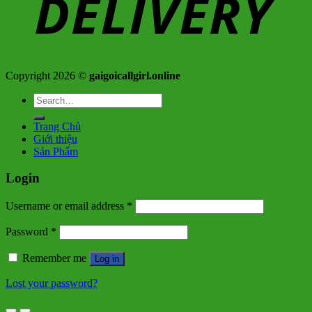
Copyright 2026 ©
gaigoicallgirl.online
Search
for:
Trang Chủ
Giới thiệu
Sản Phẩm
Login
Username or email address
*
Password
*
Remember me
Log in
Lost your password?