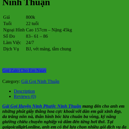
Ninh Thuận
Giá
800k
Tuổi
22 tuổi
Ngoại Hình
Cao 157cm – Nặng 45kg
Số Đo
83– 61 – 86
Làm Việc
24/7
Dịch Vụ
BJ, vét máng, tắm chung
Gọi Zalo Cho Em Ngay
Category:
Gái Gọi Ninh Thuận
Description
Reviews (0)
Gái Gọi Huyện Ninh Phước Ninh Thuận
mang đến cho anh em
những phút giây thăng hoa cực khoái với dàn em gái xinh đẹp,
da trắng nõn nà, thân hình bốc lửa chuẩn ba vòng, kỹ năng
giường chiếu chuyên nghiệp và dâm đến từng hơi thở. Tại
gaigoicallgirl.online, anh em có thể lựa chọn nhiều gói dịch vụ đa