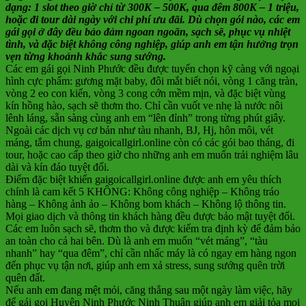
dạng: 1 slot theo giờ chỉ từ 300K – 500K, qua đêm 800K – 1 triệu,
hoặc đi tour dài ngày với chi phí ưu đãi. Dù chọn gói nào, các em
gái gọi ở đây đều bảo đảm ngoan ngoãn, sạch sẽ, phục vụ nhiệt
tình, và đặc biệt không công nghiệp, giúp anh em tận hưởng trọn
vẹn từng khoảnh khắc sung sướng.
Các em gái gọi Ninh Phước đều được tuyển chọn kỹ càng với ngoại
hình cực phẩm: gương mặt baby, đôi mắt biết nói, vòng 1 căng tràn,
vòng 2 eo con kiến, vòng 3 cong cớn mềm mịn, và đặc biệt vùng
kín hồng hào, sạch sẽ thơm tho. Chỉ cần vuốt ve nhẹ là nước nôi
lênh láng, sẵn sàng cùng anh em “lên đỉnh” trong từng phút giây.
Ngoài các dịch vụ cơ bản như tàu nhanh, BJ, Hj, hôn môi, vét
máng, tắm chung, gaigoicallgirl.online còn có các gói bao tháng, đi
tour, hoặc cao cấp theo giờ cho những anh em muốn trải nghiệm lâu
dài và kín đáo tuyệt đối.
Điểm đặc biệt khiến gaigoicallgirl.online được anh em yêu thích
chính là cam kết 5 KHÔNG: Không công nghiệp – Không tráo
hàng – Không ảnh ảo – Không bom khách – Không lộ thông tin.
Mọi giao dịch và thông tin khách hàng đều được bảo mật tuyệt đối.
Các em luôn sạch sẽ, thơm tho và được kiểm tra định kỳ để đảm bảo
an toàn cho cả hai bên. Dù là anh em muốn “vét máng”, “tàu
nhanh” hay “qua đêm”, chỉ cần nhấc máy là có ngay em hàng ngon
đến phục vụ tận nơi, giúp anh em xả stress, sung sướng quên trời
quên đất.
Nếu anh em đang mệt mỏi, căng thẳng sau một ngày làm việc, hãy
để gái gọi Huyện Ninh Phước Ninh Thuận giúp anh em giải tỏa mọi