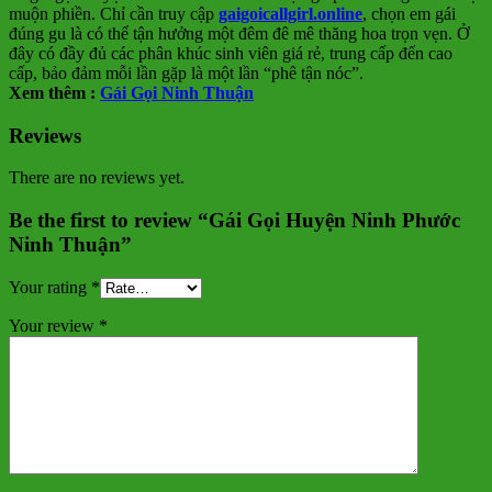
muộn phiền. Chỉ cần truy cập
gaigoicallgirl.online
, chọn em gái
đúng gu là có thể tận hưởng một đêm đê mê thăng hoa trọn vẹn. Ở
đây có đầy đủ các phân khúc sinh viên giá rẻ, trung cấp đến cao
cấp, bảo đảm mỗi lần gặp là một lần “phê tận nóc”.
Xem thêm :
Gái Gọi Ninh Thuận
Reviews
There are no reviews yet.
Be the first to review “Gái Gọi Huyện Ninh Phước
Ninh Thuận”
Your rating
*
Your review
*