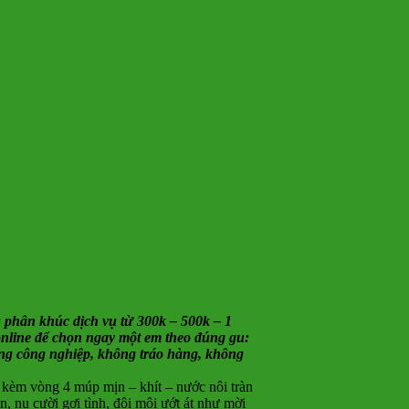
 phân khúc dịch vụ từ 300k – 500k – 1
rl.online để chọn ngay một em theo đúng gu:
ông công nghiệp, không tráo hàng, không
 kèm vòng 4 múp mịn – khít – nước nôi tràn
, nụ cười gợi tình, đôi môi ướt át như mời