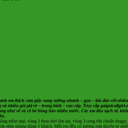
anh em thích cảm giác sung sướng nhanh – gọn – kín đáo với nhiều
áng và nhiều gói giá rẻ – trung bình – cao cấp. Truy cập gaigoicallgi
cong như vẽ và cô bé hồng hào nhiều nước. Các em đều sạch sẽ, kh
êu.
hồng mềm mại, vòng 2 thon nhỏ ôm tay, vòng 3 cong tớn chuẩn doggy,
i hợp nhịp nhàng đúng ý khách. Mỗi em đều có gương mặt duyên tự nhiên