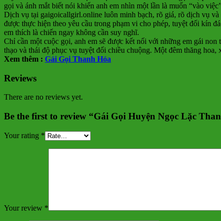
gọi và ánh mắt biết nói khiến anh em nhìn một lần là muốn “vào việc
Dịch vụ tại gaigoicallgirl.online luôn minh bạch, rõ giá, rõ dịch vụ
được thực hiện theo yêu cầu trong phạm vi cho phép, tuyệt đối kín đ
em thích là chiến ngay không cần suy nghĩ.
Chỉ cần một cuộc gọi, anh em sẽ được kết nối với những em gái non 
thạo và thái độ phục vụ tuyệt đối chiều chuộng. Một đêm thăng hoa, 
Xem thêm :
Gái Gọi Thanh Hóa
Reviews
There are no reviews yet.
Be the first to review “Gái Gọi Huyện Ngọc Lặc Tha
Your rating
*
Your review
*