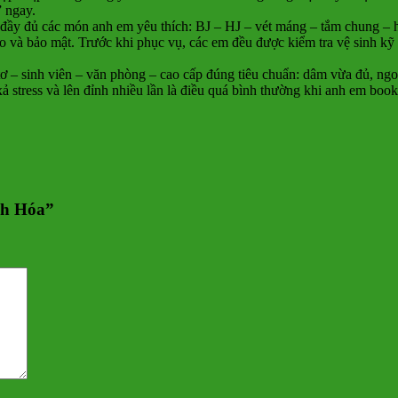
” ngay.
 và đầy đủ các món anh em yêu thích: BJ – HJ – vét máng – tắm chung – h
áo và bảo mật. Trước khi phục vụ, các em đều được kiểm tra vệ sinh kỹ
tơ – sinh viên – văn phòng – cao cấp đúng tiêu chuẩn: dâm vừa đủ, ng
xả stress và lên đỉnh nhiều lần là điều quá bình thường khi anh em bo
nh Hóa”