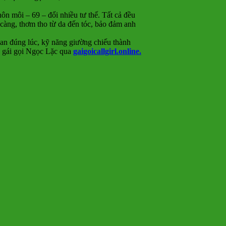
ôn môi – 69 – đổi nhiều tư thế. Tất cả đều
 càng, thơm tho từ da đến tóc, bảo đảm anh
oan đúng lúc, kỹ năng giường chiếu thành
ok gái gọi Ngọc Lặc qua
gaigoicallgirl.online.