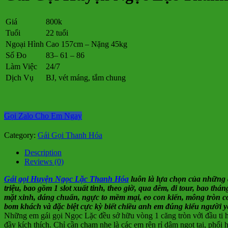
Giá
800k
Tuổi
22 tuổi
Ngoại Hình
Cao 157cm – Nặng 45kg
Số Đo
83– 61 – 86
Làm Việc
24/7
Dịch Vụ
BJ, vét máng, tắm chung
Gọi Zalo Cho Em Ngay
Category:
Gái Gọi Thanh Hóa
Description
Reviews (0)
Gái gọi Huyện Ngọc Lặc Thanh Hóa
luôn là lựa chọn của những 
triệu, bao gồm 1 slot xuất tinh, theo giờ, qua đêm, đi tour, bao th
mặt xinh, dáng chuẩn, ngực to mềm mại, eo con kiến, mông tròn 
bom khách và đặc biệt cực kỳ biết chiều anh em đúng kiểu người y
Những em gái gọi Ngọc Lặc đều sở hữu vòng 1 căng tròn với đầu ti 
đầy kích thích. Chỉ cần chạm nhẹ là các em rên rỉ dâm ngọt tai, phố