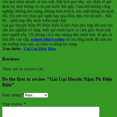
vào quy trình nhanh và bảo mật. Đặt lịch gọn nhẹ, xác nhận rõ gói
dịch vụ, thời lượng và chi phí trước khi gặp. Cam kết không công
nghiệp, không tráo hàng, không bom khách, bảo mật thông tin tuyệt
đối. Dù anh em chọn gói ngắn hay qua đêm, tiêu chí vệ sinh – thái
độ – phối hợp đều được kiểm soát chặt.
Gái gọi Huyện Nậm Pồ Điện Biên là lựa chọn phù hợp khi anh em
cần trải nghiệm rõ ràng, mức giá minh bạch và cảm giác thoải mái
như người yêu. Từ phong cách nhẹ nhàng đến nhiệt tình, từ gói cơ
bản đến cao cấp,
gaigoicallgirl.online
tối ưu từng bước để anh em
tận hưởng trọn vẹn, an toàn và đúng kỳ vọng.
Xem thêm :
Gái Gọi Điện Biên
Reviews
There are no reviews yet.
Be the first to review “Gái Gọi Huyện Nậm Pồ Điện
Biên”
Your rating
*
Your review
*