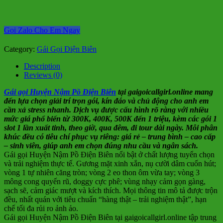
Gọi Zalo Cho Em Ngay
Category:
Gái Gọi Điện Biên
Description
Reviews (0)
Gái gọi Huyện Nậm Pồ Điện Biên
tại gaigoicallgirl.online mang
đến lựa chọn giải trí trọn gói, kín đáo và chủ động cho anh em
cần xả stress nhanh. Dịch vụ được cấu hình rõ ràng với nhiều
mức giá phổ biến từ 300K, 400K, 500K đến 1 triệu, kèm các gói 1
slot 1 lần xuất tinh, theo giờ, qua đêm, đi tour dài ngày. Mỗi phân
khúc đều có tiêu chí phục vụ riêng: giá rẻ – trung bình – cao cấp
– sinh viên, giúp anh em chọn đúng nhu cầu và ngân sách.
Gái gọi Huyện Nậm Pồ Điện Biên nổi bật ở chất lượng tuyển chọn
và trải nghiệm thực tế. Gương mặt xinh xắn, nụ cười dâm cuốn hút;
vòng 1 tự nhiên căng tròn; vòng 2 eo thon ôm vừa tay; vòng 3
mông cong quyến rũ, doggy cực phê; vùng nhạy cảm gọn gàng,
sạch sẽ, cảm giác mượt và kích thích. Mọi thông tin mô tả được trộn
đều, nhất quán với tiêu chuẩn “hàng thật – trải nghiệm thật”, hạn
chế tối đa rủi ro ảnh ảo.
Gái gọi Huyện Nậm Pồ Điện Biên tại gaigoicallgirl.online tập trung