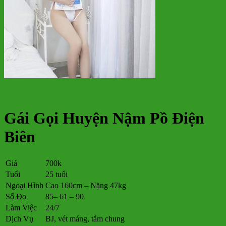
Gái Gọi Huyện Nậm Pồ Điện
Biên
Giá
700k
Tuổi
25 tuổi
Ngoại Hình
Cao 160cm – Nặng 47kg
Số Đo
85– 61 – 90
Làm Việc
24/7
Dịch Vụ
BJ, vét máng, tắm chung