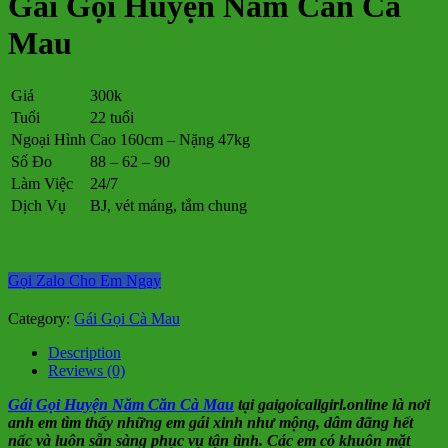
Gái Gọi Huyện Năm Căn Cà
Mau
Giá
300k
Tuổi
22 tuổi
Ngoại Hình
Cao 160cm – Nặng 47kg
Số Đo
88 – 62 – 90
Làm Việc
24/7
Dịch Vụ
BJ, vét máng, tắm chung
Gọi Zalo Cho Em Ngay
Category:
Gái Gọi Cà Mau
Description
Reviews (0)
Gái Gọi Huyện Năm Căn Cà Mau
tại gaigoicallgirl.online là nơi
anh em tìm thấy những em gái xinh như mộng, dâm đãng hết
nấc và luôn sẵn sàng phục vụ tận tình. Các em có khuôn mặt