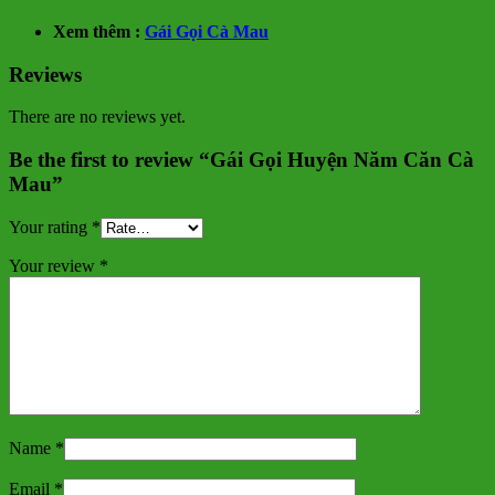
Xem thêm :
Gái Gọi Cà Mau
Reviews
There are no reviews yet.
Be the first to review “Gái Gọi Huyện Năm Căn Cà
Mau”
Your rating
*
Your review
*
Name
*
Email
*