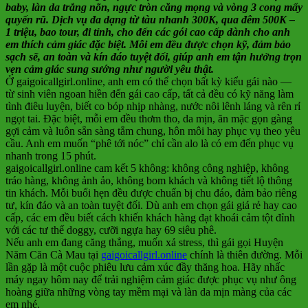
baby, làn da trắng nõn, ngực tròn căng mọng và vòng 3 cong mẩy
quyến rũ. Dịch vụ đa dạng từ tàu nhanh 300K, qua đêm 500K –
1 triệu, bao tour, đi tỉnh, cho đến các gói cao cấp dành cho anh
em thích cảm giác đặc biệt. Mỗi em đều được chọn kỹ, đảm bảo
sạch sẽ, an toàn và kín đáo tuyệt đối, giúp anh em tận hưởng trọn
vẹn cảm giác sung sướng như người yêu thật.
Ở gaigoicallgirl.online, anh em có thể chọn bất kỳ kiểu gái nào —
từ sinh viên ngoan hiền đến gái cao cấp, tất cả đều có kỹ năng làm
tình điêu luyện, biết co bóp nhịp nhàng, nước nôi lênh láng và rên rỉ
ngọt tai. Đặc biệt, mỗi em đều thơm tho, da mịn, ăn mặc gọn gàng
gợi cảm và luôn sẵn sàng tắm chung, hôn môi hay phục vụ theo yêu
cầu. Anh em muốn “phê tới nóc” chỉ cần alo là có em đến phục vụ
nhanh trong 15 phút.
gaigoicallgirl.online cam kết 5 không: không công nghiệp, không
tráo hàng, không ảnh ảo, không bom khách và không tiết lộ thông
tin khách. Mỗi buổi hẹn đều được chuẩn bị chu đáo, đảm bảo riêng
tư, kín đáo và an toàn tuyệt đối. Dù anh em chọn gái giá rẻ hay cao
cấp, các em đều biết cách khiến khách hàng đạt khoái cảm tột đỉnh
với các tư thế doggy, cưỡi ngựa hay 69 siêu phê.
Nếu anh em đang căng thẳng, muốn xả stress, thì gái gọi Huyện
Năm Căn Cà Mau tại
gaigoicallgirl.online
chính là thiên đường. Mỗi
lần gặp là một cuộc phiêu lưu cảm xúc đầy thăng hoa. Hãy nhấc
máy ngay hôm nay để trải nghiệm cảm giác được phục vụ như ông
hoàng giữa những vòng tay mềm mại và làn da mịn màng của các
em nhé.