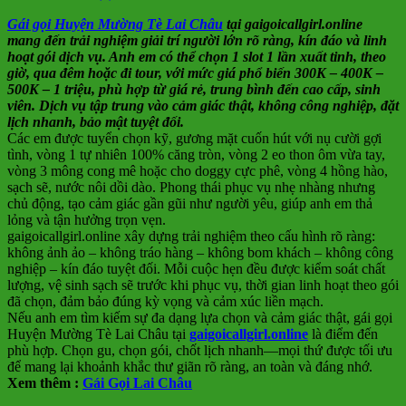
Gái gọi Huyện Mường Tè Lai Châu
tại gaigoicallgirl.online
mang đến trải nghiệm giải trí người lớn rõ ràng, kín đáo và linh
hoạt gói dịch vụ. Anh em có thể chọn 1 slot 1 lần xuất tinh, theo
giờ, qua đêm hoặc đi tour, với mức giá phổ biến 300K – 400K –
500K – 1 triệu, phù hợp từ giá rẻ, trung bình đến cao cấp, sinh
viên. Dịch vụ tập trung vào cảm giác thật, không công nghiệp, đặt
lịch nhanh, bảo mật tuyệt đối.
Các em được tuyển chọn kỹ, gương mặt cuốn hút với nụ cười gợi
tình, vòng 1 tự nhiên 100% căng tròn, vòng 2 eo thon ôm vừa tay,
vòng 3 mông cong mê hoặc cho doggy cực phê, vòng 4 hồng hào,
sạch sẽ, nước nôi dồi dào. Phong thái phục vụ nhẹ nhàng nhưng
chủ động, tạo cảm giác gần gũi như người yêu, giúp anh em thả
lỏng và tận hưởng trọn vẹn.
gaigoicallgirl.online xây dựng trải nghiệm theo cấu hình rõ ràng:
không ảnh ảo – không tráo hàng – không bom khách – không công
nghiệp – kín đáo tuyệt đối. Mỗi cuộc hẹn đều được kiểm soát chất
lượng, vệ sinh sạch sẽ trước khi phục vụ, thời gian linh hoạt theo gói
đã chọn, đảm bảo đúng kỳ vọng và cảm xúc liền mạch.
Nếu anh em tìm kiếm sự đa dạng lựa chọn và cảm giác thật, gái gọi
Huyện Mường Tè Lai Châu tại
gaigoicallgirl.online
là điểm đến
phù hợp. Chọn gu, chọn gói, chốt lịch nhanh—mọi thứ được tối ưu
để mang lại khoảnh khắc thư giãn rõ ràng, an toàn và đáng nhớ.
Xem thêm :
Gái Gọi Lai Châu