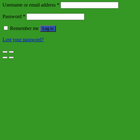
Username or email address
*
Password
*
Remember me
Log in
Lost your password?