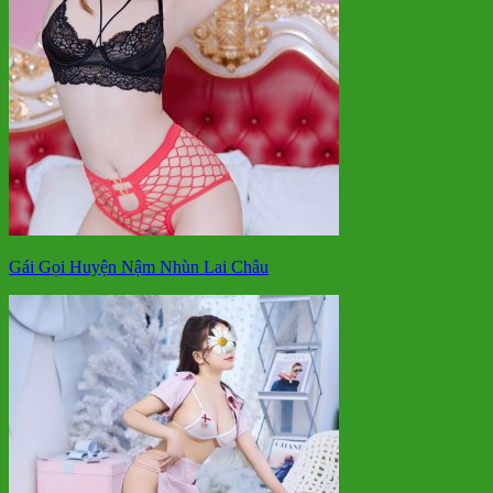
Gái Gọi Huyện Nậm Nhùn Lai Châu