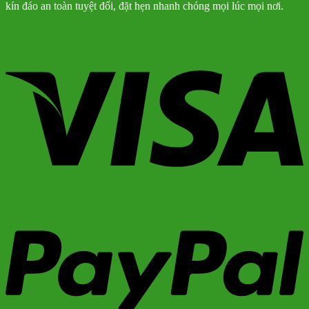
kín đáo an toàn tuyệt đối, đặt hẹn nhanh chóng mọi lúc mọi nơi.