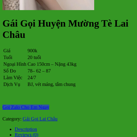
Gái Gọi Huyện Mường Tè Lai
Châu
Giá
900k
Tuổi
20 tuổi
Ngoại Hình
Cao 150cm – Nặng 43kg
Số Đo
78– 62 – 87
Làm Việc
24/7
Dịch Vụ
BJ, vét máng, tắm chung
Gọi Zalo Cho Em Ngay
Category:
Gái Gọi Lai Châu
Description
Reviews (0)