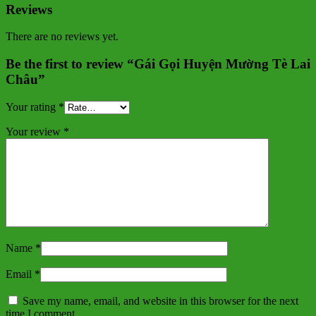
Reviews
There are no reviews yet.
Be the first to review “Gái Gọi Huyện Mường Tè Lai
Châu”
Your rating
*
Your review
*
Name
*
Email
*
Save my name, email, and website in this browser for the next
time I comment.