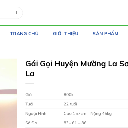
TRANG CHỦ
GIỚI THIỆU
SẢN PHẨM
Gái Gọi Huyện Mường La S
La
Giá
800k
Tuổi
22 tuổi
Ngoại Hình
Cao 157cm – Nặng 45kg
Số Đo
83– 61 – 86