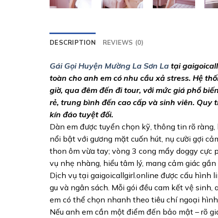
DESCRIPTION
REVIEWS (0)
Gái Gọi Huyện Mường La Sơn La
tại gaigoical
toàn cho anh em có nhu cầu xả stress. Hệ thốn
giờ, qua đêm đến đi tour, với mức giá phổ bi
rẻ, trung bình đến cao cấp và sinh viên. Quy t
kín đáo tuyệt đối.
Dàn em được tuyển chọn kỹ, thông tin rõ ràng
nổi bật với gương mặt cuốn hút, nụ cười gợi c
thon ôm vừa tay; vòng 3 cong mẩy doggy cực ph
vụ nhẹ nhàng, hiểu tâm lý, mang cảm giác gần 
Dịch vụ tại gaigoicallgirl.online được cấu hình
gu và ngân sách. Mỗi gói đều cam kết vệ sinh,
em có thể chọn nhanh theo tiêu chí ngoại hình,
Nếu anh em cần một điểm đến bảo mật – rõ giá