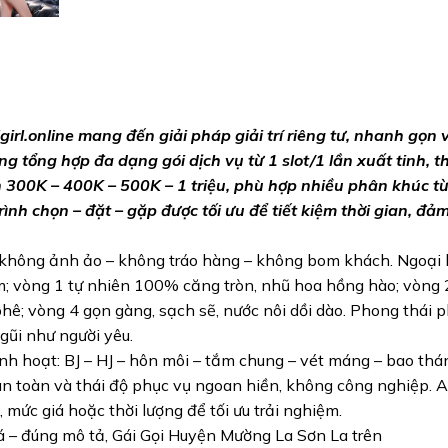
lgirl.online mang đến giải pháp giải trí riêng tư, nhanh gọn 
g tổng hợp đa dạng gói dịch vụ từ 1 slot/1 lần xuất tinh, t
ến 300K – 400K – 500K – 1 triệu, phù hợp nhiều phân khúc từ
rình chọn – đặt – gặp được tối ưu để tiết kiệm thời gian, đả
, không ảnh ảo – không tráo hàng – không bom khách. Ngoại 
ảm; vòng 1 tự nhiên 100% căng tròn, nhũ hoa hồng hào; vòng 
ê; vòng 4 gọn gàng, sạch sẽ, nước nôi dồi dào. Phong thái 
gũi như người yêu.
 linh hoạt: BJ – HJ – hôn môi – tắm chung – vét máng – bao thá
 an toàn và thái độ phục vụ ngoan hiền, không công nghiệp. 
 mức giá hoặc thời lượng để tối ưu trải nghiệm.
 – đúng mô tả, Gái Gọi Huyện Mường La Sơn La trên