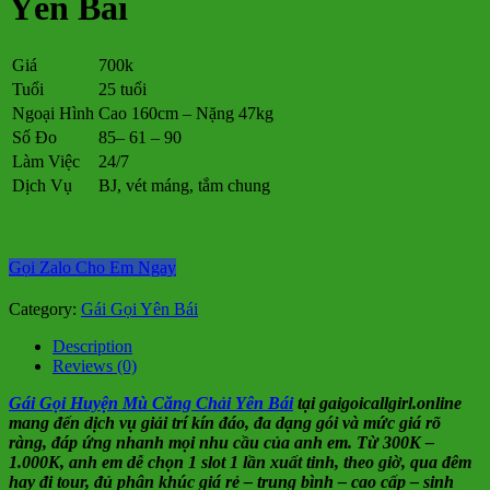
Yên Bái
Giá
700k
Tuổi
25 tuổi
Ngoại Hình
Cao 160cm – Nặng 47kg
Số Đo
85– 61 – 90
Làm Việc
24/7
Dịch Vụ
BJ, vét máng, tắm chung
Gọi Zalo Cho Em Ngay
Category:
Gái Gọi Yên Bái
Description
Reviews (0)
Gái Gọi Huyện Mù Căng Chải Yên Bái
tại gaigoicallgirl.online
mang đến dịch vụ giải trí kín đáo, đa dạng gói và mức giá rõ
ràng, đáp ứng nhanh mọi nhu cầu của anh em. Từ 300K –
1.000K, anh em dễ chọn 1 slot 1 lần xuất tinh, theo giờ, qua đêm
hay đi tour, đủ phân khúc giá rẻ – trung bình – cao cấp – sinh