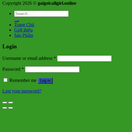
Copyright 2026 ©
gaigoicallgirl.online
Search
for:
Trang Chủ
Giới thiệu
Sản Phẩm
Login
Username or email address
*
Password
*
Remember me
Log in
Lost your password?