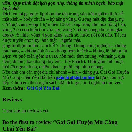
viên. Quy trình đặt lịch gọn nhẹ, thông tin minh bạch, bảo mật
tuyệt đối.
Dịch vụ tại gaigoicallgirl.online tập trung vào trải nghiệm thực tế:
mặt xinh – body chuẩn – kỹ năng vững. Gương mặt dịu dàng, nụ
cười gợi cảm; vòng 1 tự nhiên 100% căng tròn, nhũ hoa hồng hào;
vòng 2 eo con kiến ôm vừa tay; vòng 3 mông cong cho cảm giác
doggy rõ nhịp; vòng 4 gọn gàng, sạch sẽ, nước nôi dồi dào. Tất cả
được tuyển chọn kỹ, ảnh thật – người thật.
gaigoicallgirl.online cam kết 5 không: không công nghiệp – không
tráo hàng – không ảnh ảo – không bom khách – không lộ thông tin.
Dịch vụ phổ biến gồm BJ/HJ, hôn môi, tắm chung, vét máng, qua
đêm, đi tour, bao tháng (tùy em – tùy khách). Thời gian linh hoạt,
thái độ ngoan hiền, chiều khách, phối hợp nhịp nhàng.
Nếu anh em cần một địa chỉ nhanh – kín – đúng gu, Gái Gọi Huyện
Mù Căng Chải Yên Bái trên
gaigoicallgirl.online
là lựa chọn trực
tiếp. Chọn em theo ngân sách, đặt lịch gọn, trải nghiệm trọn vẹn.
Xem thêm :
Gái Gọi Yên Bái
Reviews
There are no reviews yet.
Be the first to review “Gái Gọi Huyện Mù Căng
Chải Yên Bái”