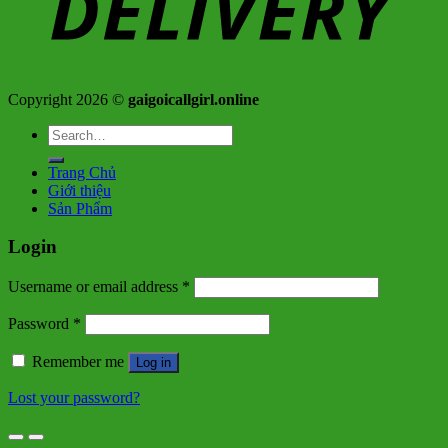
Copyright 2026 ©
gaigoicallgirl.online
Search
for:
Trang Chủ
Giới thiệu
Sản Phẩm
Login
Username or email address
*
Password
*
Remember me
Log in
Lost your password?