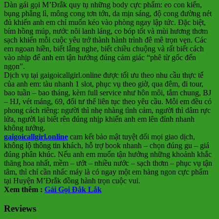
Dàn gái gọi M’Đrắk quy tụ những body cực phẩm: eo con kiến,
bụng phẳng lì, mông cong tơn tớn, da mịn sáng, độ cong đường nét
đủ khiến anh em chỉ muốn kéo vào phòng ngay lập tức. Đặc biệt,
bím hồng múp, nước nôi lanh láng, co bóp tốt và mùi hương thơm
sạch khiến mỗi cuộc yêu trở thành hành trình đê mê trọn vẹn. Các
em ngoan hiền, biết lắng nghe, biết chiều chuộng và rất biết cách
vào nhịp để anh em tận hưởng đúng cảm giác “phê từ gốc đến
ngọn”.
Dịch vụ tại gaigoicallgirl.online được tối ưu theo nhu cầu thực tế
của anh em: tàu nhanh 1 slot, phục vụ theo giờ, qua đêm, đi tour,
bao tuần – bao tháng, kèm full service như hôn môi, tắm chung, BJ
– HJ, vét máng, 69, đổi tư thế liên tục theo yêu cầu. Mỗi em đều có
phong cách riêng: người thì nhẹ nhàng tình cảm, người thì dâm rực
lửa, người lại biết rên đúng nhịp khiến anh em lên đỉnh nhanh
không tưởng.
gaigoicallgirl.online
cam kết bảo mật tuyệt đối mọi giao dịch,
không lộ thông tin khách, hỗ trợ book nhanh – chọn đúng gu – giá
đúng phân khúc. Nếu anh em muốn tận hưởng những khoảnh khắc
thăng hoa nhất, mềm – ướt – nhiều nước – sạch thơm – phục vụ tận
tâm, thì chỉ cần nhấc máy là có ngay một em hàng ngon cực phẩm
tại Huyện M’Đrắk đồng hành trọn cuộc vui.
Xem thêm :
Gái Gọi Đắk Lắk
Reviews