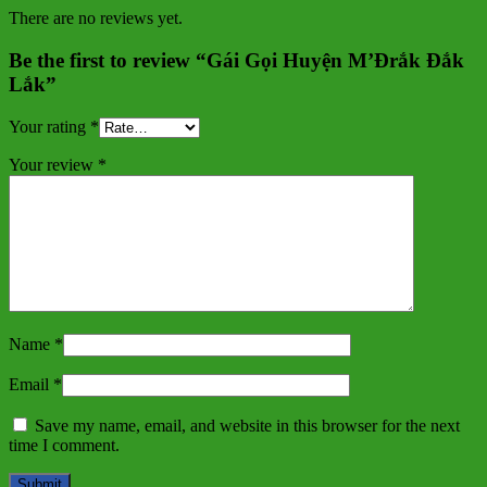
There are no reviews yet.
Be the first to review “Gái Gọi Huyện M’Đrắk Đắk
Lắk”
Your rating
*
Your review
*
Name
*
Email
*
Save my name, email, and website in this browser for the next
time I comment.