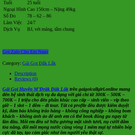
Tuổi
25 tuổi
Ngoại Hình
Cao 150cm – Nặng 49kg
Số Đo
78 – 62 – 86
Làm Việc
24/7
Dịch Vụ
BJ, vét máng, tắm chung
Gọi Zalo Cho Em Ngay
Category:
Gái Gọi Đắk Lắk
Description
Reviews (0)
Gái Gọi Huyện M’Đrắk Đắk Lắk
trên gaigoicallgirl.online mang
đến hệ sinh thái dịch vụ đa dạng với giá chỉ từ 300K – 500K –
700K – 1 triệu cho đến phân khúc cao cấp – sinh viên – vip theo
giờ – 1 slot – 1 đêm – đi tour. Tất cả profile đều được kiểm duyệt
kỹ, đảm bảo không tráo hàng – không công nghiệp – không bom
khách – không ảnh ảo để anh em có thể book đúng gu ngay từ
lần đầu. Mỗi em đều sở hữu gương mặt xinh tươi, nụ cười dâm
tỏa nắng, đôi môi mọng nước cùng vòng 1 mềm mại tự nhiên bóp
cực đã tay, tạo cảm giác như ôm người yêu thật sự.