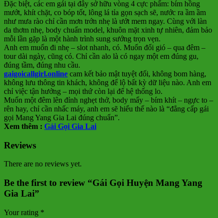
Đặc biệt, các em gái tại đây sở hữu vòng 4 cực phẩm: bím hồng
mướt, khít chặt, co bóp tốt, lông lá tỉa gọn sạch sẽ, nước ra ầm ầm
như mưa rào chỉ cần mơn trớn nhẹ là ướt mem ngay. Cùng với làn
da thơm nhẹ, body chuẩn model, khuôn mặt xinh tự nhiên, đảm bảo
mỗi lần gặp là một hành trình sung sướng trọn vẹn.
Anh em muốn đi nhẹ – slot nhanh, có. Muốn đổi gió – qua đêm –
tour dài ngày, cũng có. Chỉ cần alo là có ngay một em đúng gu,
đúng tầm, đúng nhu cầu.
gaigoicallgirl.online
cam kết bảo mật tuyệt đối, không bom hàng,
không lưu thông tin khách, không để lộ bất kỳ dữ liệu nào. Anh em
chỉ việc tận hưởng – mọi thứ còn lại để hệ thống lo.
Muốn một đêm lên đỉnh nghẹt thở, body mẩy – bím khít – ngực to –
rên hay, chỉ cần nhấc máy, anh em sẽ hiểu thế nào là “đẳng cấp gái
gọi Mang Yang Gia Lai đúng chuẩn”.
Xem thêm :
Gái Gọi Gia Lai
Reviews
There are no reviews yet.
Be the first to review “Gái Gọi Huyện Mang Yang
Gia Lai”
Your rating
*