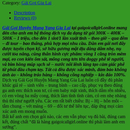
Category:
Gái Gọi Gia Lai
Description
Reviews (0)
Gái Gọi Huyện Mang Yang Gia Lai
tại gaigoicallgirl.online mang
đến cho anh em hệ thống dịch vụ đa dạng từ gói 300K – 400K –
500K – 1 triệu, cho đến 1 slot/1 lần xuất tinh – theo giờ – qua đêm
– đi tour – bao tháng, phù hợp mọi nhu cầu. Dàn em gái nơi đây
được tuyển chọn kỹ, sở hữu gương mặt dịu dàng dâm nhẹ, nụ
cười tỏa nắng, cùng thân hình cực phẩm: vòng 1 căng tròn mềm
mại, eo con kiến ôm sát, mông cong tơn tớn doggy phê tê người,
và bím hồng múp sạch sẽ – nước nôi lênh láng tạo cảm giác phê
từ phút đầu chạm tay. Tất cả đều được xác minh, đảm bảo không
ảnh ảo – không tráo hàng – không công nghiệp – kín đáo 100%.
Dịch vụ Gái Gọi Huyện Mang Yang Gia Lai luôn có đầy đủ phân
khúc giá rẻ – sinh viên – trung bình – cao cấp, phục vụ theo đúng
gu anh em: thích non tơ, có em baby mặt xinh, thích dâm rên nhiều,
có em vòng ba mẩy cong, thích làm tình tình cảm, có em nhẹ nhàng
thủ thỉ như người yêu. Các em rất biết chiều: Bj – Hj – hôn môi –
tắm chung – vét máng – 69 – đổi tư thế liên tục, đáp ứng mọi cảm
xúc anh em mong muốn.
Bất kể anh em chọn gói nào, các em vẫn phục vụ đủ bài, đúng cam
kết, đúng chất “đã là hàng gaigoicallgirl.online thì phải làm anh em
sướng”.