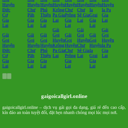
Gái
Gái
Gái
Gái
Gái
Gái
Gọi
Gái
Gọi
Gái
Gọi
Gọi
Gọi
Gọi
Huyện
Gọi
Huyện
Gọi
Huyện
Huyện
Huyện
Huyện
Krông
Huyện
Chư
Huyện
Ia Pa
Đức
Chư
Phú
Pa Gia
Chư
Sê Gia
Ia
Gia
Cơ
Păh
Thiện
Lai
Prông
Lai
Grai
Lai
Gia
Gia
Gia
Gia
Gia
Lai
Lai
Lai
Lai
Lai
gaigoicallgirl.online
gaigoicallgirl.online – dịch vụ gái gọi đa dạng, giá rẻ đến cao cấp,
kín đáo an toàn tuyệt đối, đặt hẹn nhanh chóng mọi lúc mọi nơi.