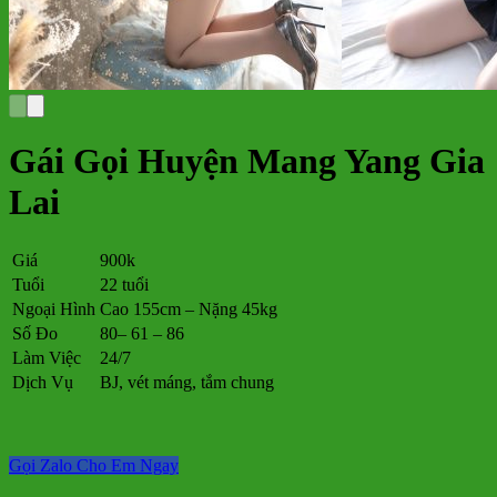
Gái Gọi Huyện Mang Yang Gia
Lai
Giá
900k
Tuổi
22 tuổi
Ngoại Hình
Cao 155cm – Nặng 45kg
Số Đo
80– 61 – 86
Làm Việc
24/7
Dịch Vụ
BJ, vét máng, tắm chung
Gọi Zalo Cho Em Ngay