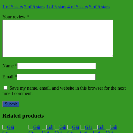
1 of 5 stars
2 of 5 stars
3 of 5 stars
4 of 5 stars
5 of 5 stars
Your review
*
Name
*
Email
*
Save my name, email, and website in this browser for the next
time I comment.
Related products