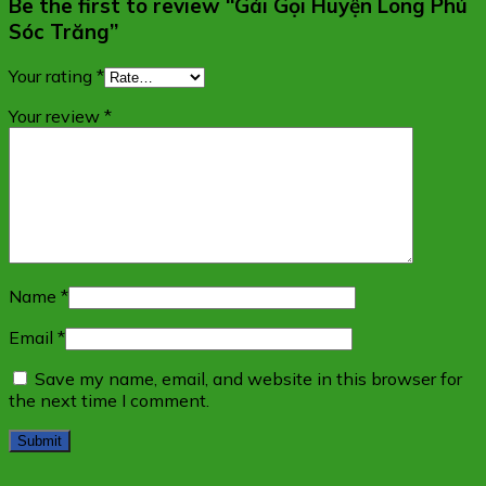
Be the first to review “Gái Gọi Huyện Long Phú
Sóc Trăng”
Your rating
*
Your review
*
Name
*
Email
*
Save my name, email, and website in this browser for
the next time I comment.