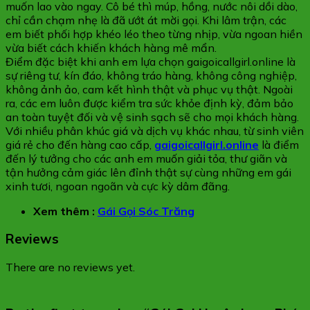
muốn lao vào ngay. Cô bé thì múp, hồng, nước nôi dồi dào,
chỉ cần chạm nhẹ là đã ướt át mời gọi. Khi lâm trận, các
em biết phối hợp khéo léo theo từng nhịp, vừa ngoan hiền
vừa biết cách khiến khách hàng mê mẩn.
Điểm đặc biệt khi anh em lựa chọn gaigoicallgirl.online là
sự riêng tư, kín đáo, không tráo hàng, không công nghiệp,
không ảnh ảo, cam kết hình thật và phục vụ thật. Ngoài
ra, các em luôn được kiểm tra sức khỏe định kỳ, đảm bảo
an toàn tuyệt đối và vệ sinh sạch sẽ cho mọi khách hàng.
Với nhiều phân khúc giá và dịch vụ khác nhau, từ sinh viên
giá rẻ cho đến hàng cao cấp,
gaigoicallgirl.online
là điểm
đến lý tưởng cho các anh em muốn giải tỏa, thư giãn và
tận hưởng cảm giác lên đỉnh thật sự cùng những em gái
xinh tươi, ngoan ngoãn và cực kỳ dâm đãng.
Xem thêm :
Gái Gọi Sóc Trăng
Reviews
There are no reviews yet.