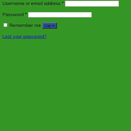
Username or email address
*
Password
*
Remember me
Log in
Lost your password?