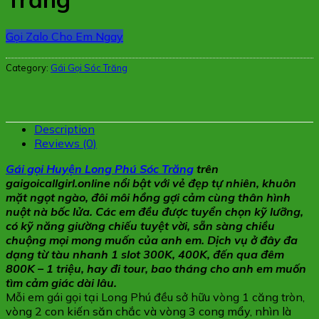
Gọi Zalo Cho Em Ngay
Category:
Gái Gọi Sóc Trăng
Description
Reviews (0)
Gái gọi Huyện Long Phú Sóc Trăng
trên
gaigoicallgirl.online nổi bật với vẻ đẹp tự nhiên, khuôn
mặt ngọt ngào, đôi môi hồng gợi cảm cùng thân hình
nuột nà bốc lửa. Các em đều được tuyển chọn kỹ lưỡng,
có kỹ năng giường chiếu tuyệt vời, sẵn sàng chiều
chuộng mọi mong muốn của anh em. Dịch vụ ở đây đa
dạng từ tàu nhanh 1 slot 300K, 400K, đến qua đêm
800K – 1 triệu, hay đi tour, bao tháng cho anh em muốn
tìm cảm giác dài lâu.
Mỗi em gái gọi tại Long Phú đều sở hữu vòng 1 căng tròn,
vòng 2 con kiến săn chắc và vòng 3 cong mẩy, nhìn là