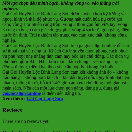
Mỗi lựa chọn đều minh bạch, không vòng vo, vào thẳng trải
nghiệm.
Gái Gọi Huyện Lộc Bình Lạng Sơn được tuyển chọn kỹ lưỡng về
ngoại hình và thái độ phục vụ. Gương mặt cuốn hút, nụ cười gợi
cảm; vòng 1 tự nhiên căng tròn; vòng 2 thon gọn ôm vừa tay; vòng
3 cong mẩy tạo cảm giác doggy phê; vòng 4 sạch sẽ, gọn gàng, điện
nước ổn định. Trải nghiệm tập trung vào cảm xúc thật, không công
nghiệp.
Gái Gọi Huyện Lộc Bình Lạng Sơn trên gaigoicallgirl.online đề cao
sự thoải mái và riêng tư. Khách được quyền chọn phong cách phục
vụ phù hợp: nhẹ nhàng tình cảm hay bốc lửa chủ động. Các dịch vụ
phổ biến gồm BJ – HJ – hôn môi – tắm chung – vét máng – qua
đêm – đi tour, triển khai theo yêu cầu hợp lý, không ép buộc.
Gái Gọi Huyện Lộc Bình Lạng Sơn cam kết không ảnh ảo – không
tráo hàng – không bom khách – kín đáo tuyệt đối. Quy trình đặt hẹn
nhanh, thông tin rõ, hỗ trợ 24/7 giúp anh em chủ động thời gian và
ngân sách. Nếu cần một lựa chọn gọn gàng, đúng gu, đúng giá,
gaigoicallgirl.online
là điểm đến đáng tin.
Xem thêm :
Gái Gọi Lạng Sơn
Reviews
There are no reviews yet.