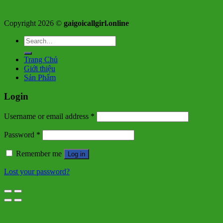
Copyright 2026 ©
gaigoicallgirl.online
Search
for:
Trang Chủ
Giới thiệu
Sản Phẩm
Login
Username or email address
*
Password
*
Remember me
Log in
Lost your password?