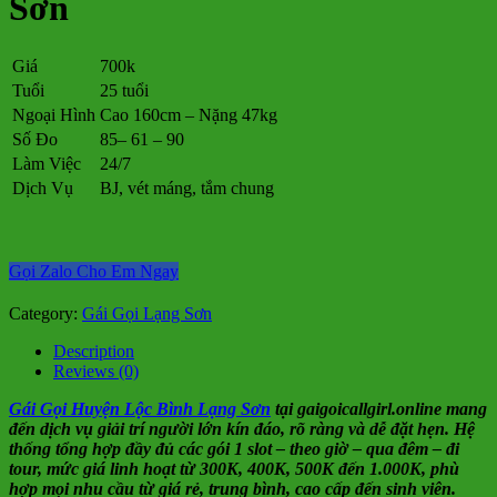
Sơn
Giá
700k
Tuổi
25 tuổi
Ngoại Hình
Cao 160cm – Nặng 47kg
Số Đo
85– 61 – 90
Làm Việc
24/7
Dịch Vụ
BJ, vét máng, tắm chung
Gọi Zalo Cho Em Ngay
Category:
Gái Gọi Lạng Sơn
Description
Reviews (0)
Gái Gọi Huyện Lộc Bình Lạng Sơn
tại gaigoicallgirl.online mang
đến dịch vụ giải trí người lớn kín đáo, rõ ràng và dễ đặt hẹn. Hệ
thống tổng hợp đầy đủ các gói 1 slot – theo giờ – qua đêm – đi
tour, mức giá linh hoạt từ 300K, 400K, 500K đến 1.000K, phù
hợp mọi nhu cầu từ giá rẻ, trung bình, cao cấp đến sinh viên.