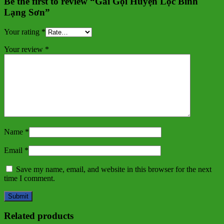
Be the first to review “Gái Gọi Huyện Lộc Bình
Lạng Sơn”
Your rating
*
Your review
*
Name
*
Email
*
Save my name, email, and website in this browser for the next
time I comment.
Related products