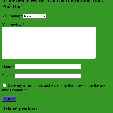
Be the first to review “Gái Gọi Huyện Lâm Thao
Phú Thọ”
Your rating
*
Your review
*
Name
*
Email
*
Save my name, email, and website in this browser for the next
time I comment.
Related products