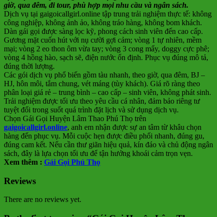
giờ, qua đêm, đi tour, phù hợp mọi nhu cầu và ngân sách.
Dịch vụ tại gaigoicallgirl.online tập trung trải nghiệm thực tế: không
công nghiệp, không ảnh ảo, không tráo hàng, không bom khách.
Dàn gái gọi được sàng lọc kỹ, phong cách sinh viên đến cao cấp.
Gương mặt cuốn hút với nụ cười gợi cảm; vòng 1 tự nhiên, mềm
mại; vòng 2 eo thon ôm vừa tay; vòng 3 cong mẩy, doggy cực phê;
vòng 4 hồng hào, sạch sẽ, điện nước ổn định. Phục vụ đúng mô tả,
đúng thời lượng.
Các gói dịch vụ phổ biến gồm tàu nhanh, theo giờ, qua đêm, BJ –
HJ, hôn môi, tắm chung, vét máng (tùy khách). Giá rõ ràng theo
phân loại giá rẻ – trung bình – cao cấp – sinh viên, không phát sinh.
Trải nghiệm được tối ưu theo yêu cầu cá nhân, đảm bảo riêng tư
tuyệt đối trong suốt quá trình đặt lịch và sử dụng dịch vụ.
Chọn Gái Gọi Huyện Lâm Thao Phú Thọ trên
gaigoicallgirl.online
, anh em nhận được sự an tâm từ khâu chọn
hàng đến phục vụ. Mỗi cuộc hẹn được điều phối nhanh, đúng gu,
đúng cam kết. Nếu cần thư giãn hiệu quả, kín đáo và chủ động ngân
sách, đây là lựa chọn tối ưu để tận hưởng khoái cảm trọn vẹn.
Xem thêm :
Gái Gọi Phú Thọ
Reviews
There are no reviews yet.