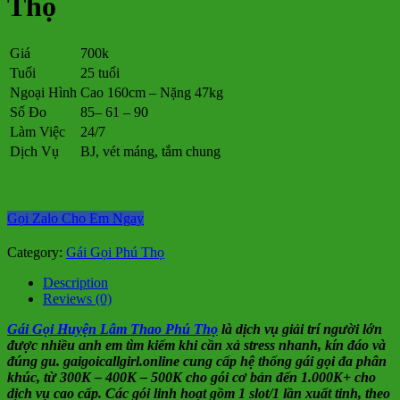
Thọ
Giá
700k
Tuổi
25 tuổi
Ngoại Hình
Cao 160cm – Nặng 47kg
Số Đo
85– 61 – 90
Làm Việc
24/7
Dịch Vụ
BJ, vét máng, tắm chung
Gọi Zalo Cho Em Ngay
Category:
Gái Gọi Phú Thọ
Description
Reviews (0)
Gái Gọi Huyện Lâm Thao Phú Thọ
là dịch vụ giải trí người lớn
được nhiều anh em tìm kiếm khi cần xả stress nhanh, kín đáo và
đúng gu. gaigoicallgirl.online cung cấp hệ thống gái gọi đa phân
khúc, từ 300K – 400K – 500K cho gói cơ bản đến 1.000K+ cho
dịch vụ cao cấp. Các gói linh hoạt gồm 1 slot/1 lần xuất tinh, theo