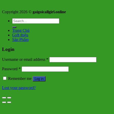
Copyright 2026 ©
gaigoicallgirl.online
Search
for:
Trang Chủ
Giới thiệu
Sản Phẩm
Login
Username or email address
*
Password
*
Remember me
Log in
Lost your password?