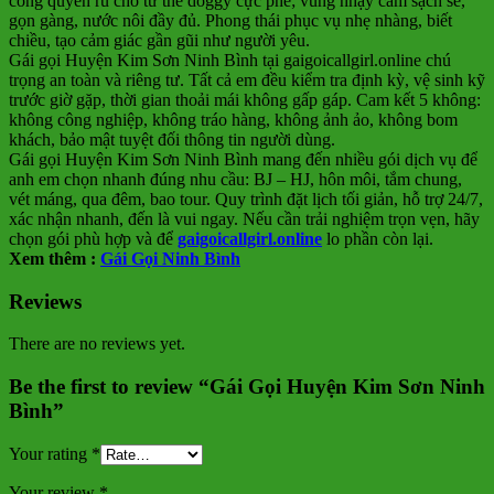
cong quyến rũ cho tư thế doggy cực phê; vùng nhạy cảm sạch sẽ,
gọn gàng, nước nôi đầy đủ. Phong thái phục vụ nhẹ nhàng, biết
chiều, tạo cảm giác gần gũi như người yêu.
Gái gọi Huyện Kim Sơn Ninh Bình tại gaigoicallgirl.online chú
trọng an toàn và riêng tư. Tất cả em đều kiểm tra định kỳ, vệ sinh kỹ
trước giờ gặp, thời gian thoải mái không gấp gáp. Cam kết 5 không:
không công nghiệp, không tráo hàng, không ảnh ảo, không bom
khách, bảo mật tuyệt đối thông tin người dùng.
Gái gọi Huyện Kim Sơn Ninh Bình mang đến nhiều gói dịch vụ để
anh em chọn nhanh đúng nhu cầu: BJ – HJ, hôn môi, tắm chung,
vét máng, qua đêm, bao tour. Quy trình đặt lịch tối giản, hỗ trợ 24/7,
xác nhận nhanh, đến là vui ngay. Nếu cần trải nghiệm trọn vẹn, hãy
chọn gói phù hợp và để
gaigoicallgirl.online
lo phần còn lại.
Xem thêm :
Gái Gọi Ninh Bình
Reviews
There are no reviews yet.
Be the first to review “Gái Gọi Huyện Kim Sơn Ninh
Bình”
Your rating
*
Your review
*