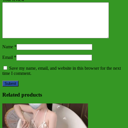
Name
*
Email
*
Save my name, email, and website in this browser for the next
time I comment.
Related products