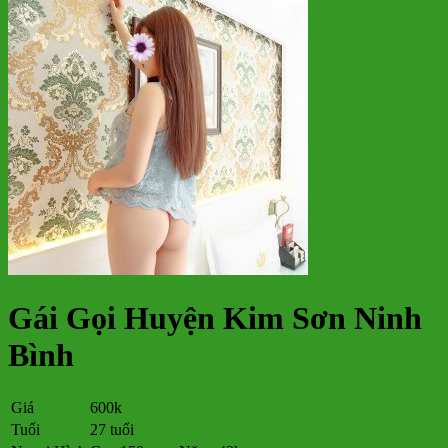
Gái Gọi Huyện Kim Sơn Ninh
Bình
Giá
600k
Tuổi
27 tuổi