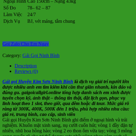
Ngoại Hình
Cao 150cm – Nặng 43kg
Số Đo
78– 62 – 87
Làm Việc
24/7
Dịch Vụ
BJ, vét máng, tắm chung
Gọi Zalo Cho Em Ngay
Category:
Gái Gọi Ninh Bình
Description
Reviews (0)
Gái gọi Huyện Kim Sơn Ninh Bình
là dịch vụ giải trí người lớn
được nhiều anh em tìm kiếm khi cần thư giãn nhanh, kín đáo và
đúng gu. gaigoicallgirl.online tổng hợp danh sách em xinh được
tuyển chọn kỹ, ảnh thật – thông tin thật, đặt lịch gọn, phục vụ
linh hoạt theo 1 slot, theo giờ, qua đêm hoặc đi tour. Mức giá rõ
ràng từ 300K, 400K, 500K đến 1 triệu, phù hợp nhiều nhu cầu:
giá rẻ, trung bình, cao cấp, sinh viên
Gái gọi Huyện Kim Sơn Ninh Bình ghi điểm ở ngoại hình và trải
nghiệm. Khuôn mặt xinh sang, nụ cười cuốn hút; vòng 1 đầy đặn tự
nhiên, nhũ hoa hồng hào; vòng 2 eo thon ôm vừa tay; vòng 3 mông