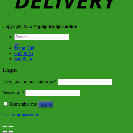
Copyright 2026 ©
gaigoicallgirl.online
Search
for:
Trang Chủ
Giới thiệu
Sản Phẩm
Login
Username or email address
*
Password
*
Remember me
Log in
Lost your password?