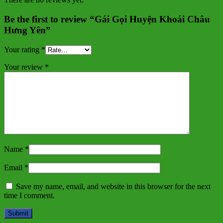
Be the first to review “Gái Gọi Huyện Khoái Châu
Hưng Yên”
Your rating
*
Your review
*
Name
*
Email
*
Save my name, email, and website in this browser for the next
time I comment.