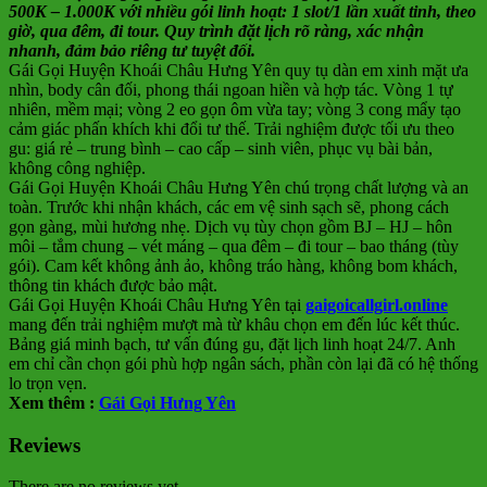
500K – 1.000K với nhiều gói linh hoạt: 1 slot/1 lần xuất tinh, theo
giờ, qua đêm, đi tour. Quy trình đặt lịch rõ ràng, xác nhận
nhanh, đảm bảo riêng tư tuyệt đối.
Gái Gọi Huyện Khoái Châu Hưng Yên quy tụ dàn em xinh mặt ưa
nhìn, body cân đối, phong thái ngoan hiền và hợp tác. Vòng 1 tự
nhiên, mềm mại; vòng 2 eo gọn ôm vừa tay; vòng 3 cong mẩy tạo
cảm giác phấn khích khi đổi tư thế. Trải nghiệm được tối ưu theo
gu: giá rẻ – trung bình – cao cấp – sinh viên, phục vụ bài bản,
không công nghiệp.
Gái Gọi Huyện Khoái Châu Hưng Yên chú trọng chất lượng và an
toàn. Trước khi nhận khách, các em vệ sinh sạch sẽ, phong cách
gọn gàng, mùi hương nhẹ. Dịch vụ tùy chọn gồm BJ – HJ – hôn
môi – tắm chung – vét máng – qua đêm – đi tour – bao tháng (tùy
gói). Cam kết không ảnh ảo, không tráo hàng, không bom khách,
thông tin khách được bảo mật.
Gái Gọi Huyện Khoái Châu Hưng Yên tại
gaigoicallgirl.online
mang đến trải nghiệm mượt mà từ khâu chọn em đến lúc kết thúc.
Bảng giá minh bạch, tư vấn đúng gu, đặt lịch linh hoạt 24/7. Anh
em chỉ cần chọn gói phù hợp ngân sách, phần còn lại đã có hệ thống
lo trọn vẹn.
Xem thêm :
Gái Gọi Hưng Yên
Reviews
There are no reviews yet.