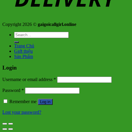
Copyright 2026 ©
gaigoicallgirl.online
Search
for:
Trang Chủ
Giới thiệu
Sản Phẩm
Login
Username or email address
*
Password
*
Remember me
Log in
Lost your password?