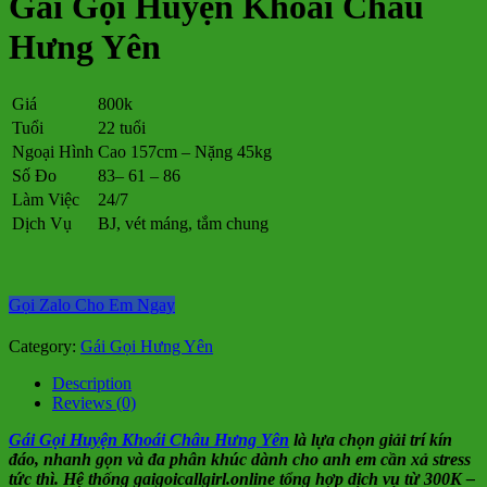
Gái Gọi Huyện Khoái Châu
Hưng Yên
Giá
800k
Tuổi
22 tuổi
Ngoại Hình
Cao 157cm – Nặng 45kg
Số Đo
83– 61 – 86
Làm Việc
24/7
Dịch Vụ
BJ, vét máng, tắm chung
Gọi Zalo Cho Em Ngay
Category:
Gái Gọi Hưng Yên
Description
Reviews (0)
Gái Gọi Huyện Khoái Châu Hưng Yên
là lựa chọn giải trí kín
đáo, nhanh gọn và đa phân khúc dành cho anh em cần xả stress
tức thì. Hệ thống gaigoicallgirl.online tổng hợp dịch vụ từ 300K –