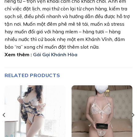
riêng tư – trọn vẹn khoái cảm cho khách chơi. Anh em
chỉ việc đặt lịch, mọi thứ còn lại từ chọn hàng, kiểm tra
sạch sẽ, điều phối nhanh và hướng dẫn đều được hỗ trợ
tận nơi. Muốn một đêm phê mê tê tái, muốn xả stress
hay muốn đổi gió với hàng mlem – hàng tươi – hàng
nhiều nước thì cứ book nhẹ một em Khánh Vĩnh, đảm
bảo “ra” xong chỉ muốn đặt thêm slot nữa.
Xem thêm :
Gái Gọi Khánh Hòa
RELATED PRODUCTS