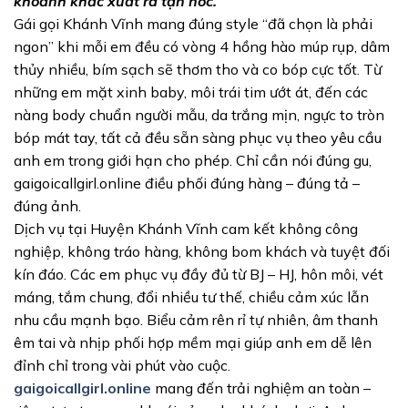
khoảnh khắc xuất ra tận nóc.
Gái gọi Khánh Vĩnh mang đúng style “đã chọn là phải
ngon” khi mỗi em đều có vòng 4 hồng hào múp rụp, dâm
thủy nhiều, bím sạch sẽ thơm tho và co bóp cực tốt. Từ
những em mặt xinh baby, môi trái tim ướt át, đến các
nàng body chuẩn người mẫu, da trắng mịn, ngực to tròn
bóp mát tay, tất cả đều sẵn sàng phục vụ theo yêu cầu
anh em trong giới hạn cho phép. Chỉ cần nói đúng gu,
gaigoicallgirl.online điều phối đúng hàng – đúng tả –
đúng ảnh.
Dịch vụ tại Huyện Khánh Vĩnh cam kết không công
nghiệp, không tráo hàng, không bom khách và tuyệt đối
kín đáo. Các em phục vụ đầy đủ từ BJ – HJ, hôn môi, vét
máng, tắm chung, đổi nhiều tư thế, chiều cảm xúc lẫn
nhu cầu mạnh bạo. Biểu cảm rên rỉ tự nhiên, âm thanh
êm tai và nhịp phối hợp mềm mại giúp anh em dễ lên
đỉnh chỉ trong vài phút vào cuộc.
gaigoicallgirl.online
mang đến trải nghiệm an toàn –