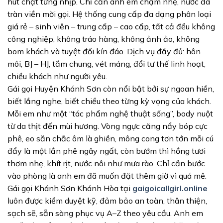
hút chặt từng nhịp. Chỉ cần anh em chạm nhẹ, nước đã
tràn viền mời gọi. Hệ thống cung cấp đa dạng phân loại
giá rẻ – sinh viên – trung cấp – cao cấp, tất cả đều không
công nghiệp, không tráo hàng, không ảnh ảo, không
bom khách và tuyệt đối kín đáo. Dịch vụ đầy đủ: hôn
môi, BJ – HJ, tắm chung, vét máng, đổi tư thế linh hoạt,
chiều khách như người yêu.
Gái gọi Huyện Khánh Sơn còn nổi bật bởi sự ngoan hiền,
biết lắng nghe, biết chiều theo từng kỳ vọng của khách.
Mỗi em như một “tác phẩm nghệ thuật sống”, body nuột
từ da thịt đến mùi hương. Vòng ngực căng nẩy bóp cực
phê, eo săn chắc ôm là ghiền, mông cong tơn tớn mỗi cú
đẩy là một lần phê ngây ngất, còn bướm thì hồng tươi
thơm nhẹ, khít rịt, nước nôi như mưa rào. Chỉ cần bước
vào phòng là anh em đã muốn đặt thêm giờ vì quá mê.
Gái gọi Khánh Sơn Khánh Hòa tại
gaigoicallgirl.online
luôn được kiểm duyệt kỹ, đảm bảo an toàn, thân thiện,
sạch sẽ, sẵn sàng phục vụ A–Z theo yêu cầu. Anh em