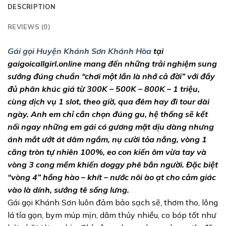
DESCRIPTION
REVIEWS (0)
Gái gọi Huyện Khánh Sơn Khánh Hòa
tại
gaigoicallgirl.online mang đến những trải nghiệm sung
sướng đúng chuẩn “chơi một lần là nhớ cả đời” với đầy
đủ phân khúc giá từ 300K – 500K – 800K – 1 triệu,
cùng dịch vụ 1 slot, theo giờ, qua đêm hay đi tour dài
ngày. Anh em chỉ cần chọn đúng gu, hệ thống sẽ kết
nối ngay những em gái có gương mặt dịu dàng nhưng
ánh mắt ướt át dâm ngầm, nụ cười tỏa nắng, vòng 1
căng tròn tự nhiên 100%, eo con kiến ôm vừa tay và
vòng 3 cong mềm khiến doggy phê bắn người. Đặc biệt
“vòng 4” hồng hào – khít – nước nôi ào ạt cho cảm giác
vào là dính, sướng tê sống lưng.
Gái gọi Khánh Sơn luôn đảm bảo sạch sẽ, thơm tho, lông
lá tỉa gọn, bym múp mịn, dâm thủy nhiều, co bóp tốt như