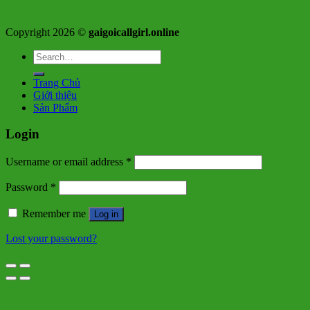
Copyright 2026 ©
gaigoicallgirl.online
Search
for:
Trang Chủ
Giới thiệu
Sản Phẩm
Login
Username or email address
*
Password
*
Remember me
Log in
Lost your password?