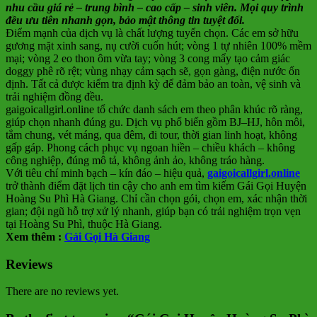
nhu cầu giá rẻ – trung bình – cao cấp – sinh viên. Mọi quy trình
đều ưu tiên nhanh gọn, bảo mật thông tin tuyệt đối.
Điểm mạnh của dịch vụ là chất lượng tuyển chọn. Các em sở hữu
gương mặt xinh sang, nụ cười cuốn hút; vòng 1 tự nhiên 100% mềm
mại; vòng 2 eo thon ôm vừa tay; vòng 3 cong mẩy tạo cảm giác
doggy phê rõ rệt; vùng nhạy cảm sạch sẽ, gọn gàng, điện nước ổn
định. Tất cả được kiểm tra định kỳ để đảm bảo an toàn, vệ sinh và
trải nghiệm đồng đều.
gaigoicallgirl.online tổ chức danh sách em theo phân khúc rõ ràng,
giúp chọn nhanh đúng gu. Dịch vụ phổ biến gồm BJ–HJ, hôn môi,
tắm chung, vét máng, qua đêm, đi tour, thời gian linh hoạt, không
gấp gáp. Phong cách phục vụ ngoan hiền – chiều khách – không
công nghiệp, đúng mô tả, không ảnh ảo, không tráo hàng.
Với tiêu chí minh bạch – kín đáo – hiệu quả,
gaigoicallgirl.online
trở thành điểm đặt lịch tin cậy cho anh em tìm kiếm Gái Gọi Huyện
Hoàng Su Phì Hà Giang. Chỉ cần chọn gói, chọn em, xác nhận thời
gian; đội ngũ hỗ trợ xử lý nhanh, giúp bạn có trải nghiệm trọn vẹn
tại Hoàng Su Phì, thuộc Hà Giang.
Xem thêm :
Gái Gọi Hà Giang
Reviews
There are no reviews yet.