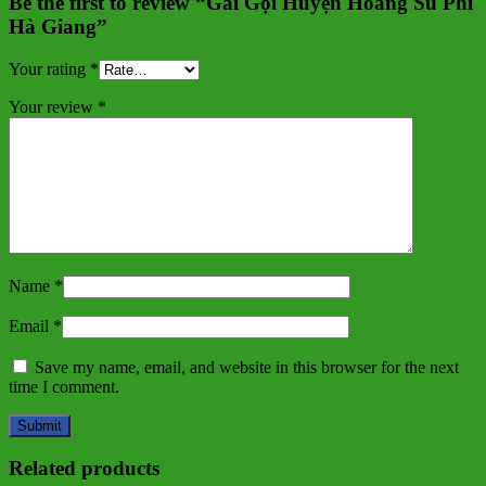
Be the first to review “Gái Gọi Huyện Hoàng Su Phì
Hà Giang”
Your rating
*
Your review
*
Name
*
Email
*
Save my name, email, and website in this browser for the next
time I comment.
Related products