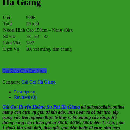
Hà Giang
Giá
900k
Tuổi
20 tuổi
Ngoại Hình
Cao 150cm – Nặng 43kg
Số Đo
78– 62 – 87
Làm Việc
24/7
Dịch Vụ
BJ, vét máng, tắm chung
Gọi Zalo Cho Em Ngay
Category:
Gái Gọi Hà Giang
Description
Reviews (0)
Gái Gọi Huyện Hoàng Su Phì Hà Giang
tại gaigoicallgirl.online
mang đến dịch vụ giải trí kín đáo, linh hoạt và dễ đặt lịch, tập
trung vào trải nghiệm thực tế thay vì lời quảng cáo rỗng. Hệ
thống cung cấp nhiều gói từ 300K, 400K, 500K đến 1 triệu, gồm
1 slot/1 lần xuất tinh, theo giờ, qua đêm hoặc đi tour, phù hợp