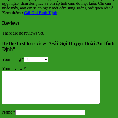
ngọt ngào, dâm đúng lúc và ôm ấp tình cảm đủ mọi kiểu. Chỉ cần
nhấc máy, anh em sẽ có ngay một đêm sung sướng phê quên lối về.
Xem thêm :
Gái Gọi Bình Định
Reviews
There are no reviews yet.
Be the first to review “Gái Gọi Huyện Hoài Ân Bình
Định”
Your rating
*
Your review
*
Name
*