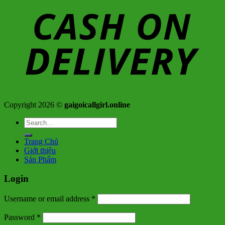
Copyright 2026 ©
gaigoicallgirl.online
Search
for:
Trang Chủ
Giới thiệu
Sản Phẩm
Login
Username or email address
*
Password
*