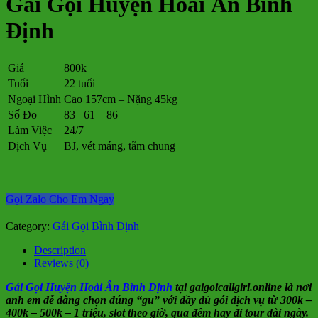
Gái Gọi Huyện Hoài Ân Bình
Định
Giá
800k
Tuổi
22 tuổi
Ngoại Hình
Cao 157cm – Nặng 45kg
Số Đo
83– 61 – 86
Làm Việc
24/7
Dịch Vụ
BJ, vét máng, tắm chung
Gọi Zalo Cho Em Ngay
Category:
Gái Gọi Bình Định
Description
Reviews (0)
Gái Gọi Huyện Hoài Ân Bình Định
tại gaigoicallgirl.online là nơi
anh em dễ dàng chọn đúng “gu” với đầy đủ gói dịch vụ từ 300k –
400k – 500k – 1 triệu, slot theo giờ, qua đêm hay đi tour dài ngày.