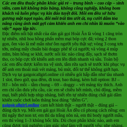
Các em đều thuộc phân khúc giá rẻ – trung bình – cao cấp – sinh
viên, cam kết không tráo hàng, không công nghiệp, không bom
khách và luôn phục vụ kín đáo tuyệt đối. Mỗi em đều sở hữu
gương mặt ngọt ngào, đôi môi trái tim ướt át, nụ cười dâm tỏa
nắng cùng ánh mắt gợi cảm khiến anh em chỉ nhìn là muốn “vào
việc” ngay lập tức.
Đặc điểm nổi bật nhất của dàn gái gọi Hoài Ân là vòng 1 căng tròn
tự nhiên, nhũ hoa hồng phấn mềm mại bóp cực đã; vòng 2 thon
gọn, ôm vào là mê mẩn như ôm người yêu thật sự; vòng 3 cong tơn
tớn, mông mẩy chuẩn bài doggy phê tê cả người; và vòng 4 múp
mĩm, bím hồng se khít, nước nôi lúc nào cũng đầy, sạch sẽ thơm
tho, co bóp cực tốt khiến anh em lên đỉnh nhanh và sâu. Toàn bộ
các em đều được kiểm tra vệ sinh, tắm rửa sạch sẽ trước khi phục vụ
để anh em thoải mái vét máng, bú mút, đổi tư thế không giới hạn.
Dịch vụ tại gaigoicallgirl.online có nhiều gói hấp dẫn như tàu nhanh
1 slot, theo giờ, qua đêm, đi tour, bao tháng, kèm full option: BJ –
HJ – hôn môi – tắm chung – 69 – doggy – vét máng tùy thích. Anh
em chỉ cần đưa yêu cầu, các em sẽ chiều hết mình, chủ động, mềm
mại, biết phối hợp nhịp nhàng, biết rên tự nhiên đúng chất gái dâm
khiến cuộc chơi luôn thăng hoa đúng “điểm G”.
gaigoicallgirl.online
cam kết hình thật – người thật – đúng giá –
đúng dịch vụ. Mỗi em gái gọi Hoài Ân đều có phong cách riêng: em
thì ngây thơ non tơ, em thì da trắng nõn nà, em thì body người mẫu,
em thì vòng 1–3 khủng bốc lửa. Dù chọn phân khúc nào, anh em
cũng được trải nghiệm cảm giác như làm với người yêu: nhẹ nhàng,